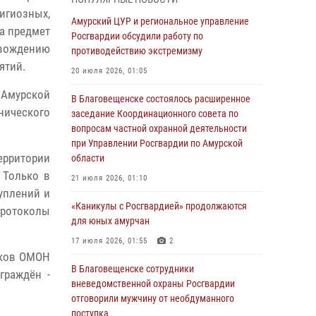
игиозных,
Более 2,5 миллионов рублей выплачено
Амурский ЦУР и региональное управление
а предмет
амурчанам за оружие сданное на возмездной
Росгвардии обсудили работу по
овождению
основе
противодействию экстремизму
ятий.
28 июля 2026, 02:00
20 июля 2026, 01:05
 Амурской
Итоги работы строевых подразделений
В Благовещенске состоялось расширенное
нического
вневедомственной охраны Росгвардии
заседание Координационного совета по
Амурской области в период с 20 по 26 июля
вопросам частной охранной деятельности
2026 года
при Управлении Росгвардии по Амурской
ерритории
области
27 июля 2026, 06:28
2
 Только в
21 июля 2026, 01:10
В Хабаровске определили лучших
уплений и
сотрудников вневедомственной охраны
«Каникулы с Росгвардией» продолжаются
протоколы
для юных амурчан
23 июля 2026, 07:49
8
17 июля 2026, 01:55
2
Амурчане смогут узнать об условиях
иков ОМОН
поступления на службу в подразделения
В Благовещенске сотрудники
граждён -
территориального Управления Росгвардии
вневедомственной охраны Росгвардии
отговорили мужчину от необдуманного
23 июля 2026, 00:00
поступка