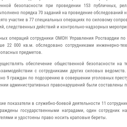
нной безопасности при проведении 153 публичных, рел
ыполнено порядка 70 заданий на проведение обследований н
нято участие в 77 специальных операциях по силовому сопр
й, следственных действий и контрольно-надзорных меропри
льных операций сотрудники ОМОН Управления Росгвардии по
е 22 000 кв.м. обследовано сотрудниками инженерно-тех
опасных предметов.
уществлять обеспечение общественной безопасности на т
взаимодействии с сотрудниками других силовых ведомств.
о 9 граждан по подозрению в совершении уголовных прест
шении административных правонарушений были составлены 
кие показатели в служебно-боевой деятельности 11 сотрудн
раждены государственными наградами, один сотрудник на
телями и удостоены право носить краповые береты.