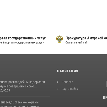
ртал государственных услуг
Прокуратура Амурской о
ный портал государственных услуг и
Официальный сайт
И
НАВИГАЦИЯ
енске росгвардейцы задержали
Новости
мую в совершении краж...
Карта сайта
26, 05:05
П
 вневедомственной охраны
задержали ранее судимого...