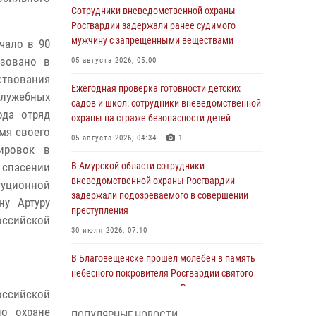
Сотрудники вневедомственной охраны
Росгвардии задержали ранее судимого
мужчину с запрещенными веществами
чало в 90
азовано в
05 августа 2026, 05:00
твования
Ежегодная проверка готовности детских
служебных
садов и школ: сотрудники вневедомственной
ода отряд
охраны на страже безопасности детей
мя своего
05 августа 2026, 04:34
1
ировок в
 спасении
В Амурской области сотрудники
вневедомственной охраны Росгвардии
туционной
задержали подозреваемого в совершении
ну Артуру
преступления
ссийской
30 июля 2026, 07:10
В Благовещенске прошёл молебен в память
небесного покровителя Росгвардии святого
равноапостольного князя Владимира
оссийской
28 июля 2026, 09:01
3
по охране
ПОПУЛЯРНЫЕ НОВОСТИ