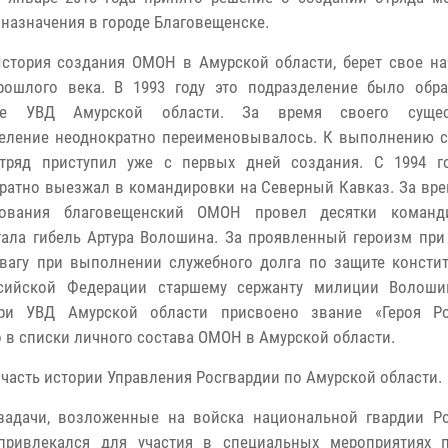
 назначения в городе Благовещенске.
стория создания ОМОН в Амурской области, берет свое на
рошлого века. В 1993 году это подразделение было обр
уре УВД Амурской области. За время своего сущес
еление неоднократно переименовывалось. К выполнению 
тряд приступил уже с первых дней создания. С 1994 г
ратно выезжал в командировки на Северный Кавказ. За вре
вования благовещенский ОМОН провел десятки команд
стала гибель Артура Волошина. За проявленный героизм при
вагу при выполнении служебного долга по защите консти
ссийской Федерации старшему сержанту милиции Волоши
ри УВД Амурской области присвоено звание «Героя Ро
о в списки личного состава ОМОН в Амурской области.
асть истории Управления Росгвардии по Амурской области.
адачи, возложенные на войска национальной гвардии Р
ривлекался для участия в специальных мероприятиях 