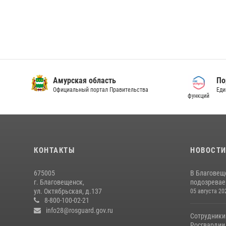
Амурская область
По
Официальный портал Правительства
Еди
функций
КОНТАКТЫ
НОВОСТ
675005
В Благовещ
г. Благовещенск,
подозревае
ул. Октябрьская, д.137
05 августа 20
8-800-100-02-21
info28@rosguard.gov.ru
Сотрудники
Росгвардии 