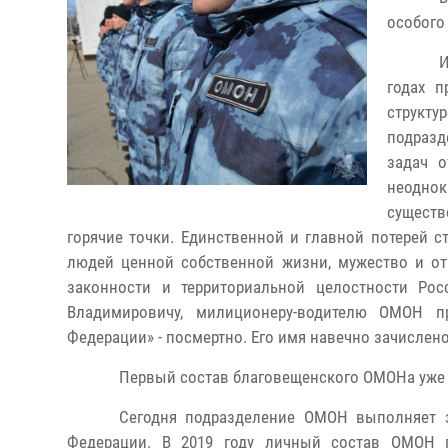
особого
И
годах п
структ
подразд
задач о
неоднок
сущест
горячие точки. Единственной и главной потерей 
людей ценной собственной жизни, мужество и от
законности и территориальной целостности Ро
Владимировичу, милиционеру-водителю ОМОН п
Федерации» - посмертно. Его имя навечно зачислен
Первый состав благовещенского ОМОНа уже ч
Сегодня подразделение ОМОН выполняет з
Федерации. В 2019 году личный состав ОМОН п