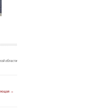
28 июля 2026, 09:01
3
Росгвардейцы рассказали об имеющихся
вакансиях на моноярмарке
13 июля 2026, 03:27
В Хабаровске определили лучших
сотрудников вневедомственной охраны
23 июля 2026, 07:49
8
кой области
ующая →