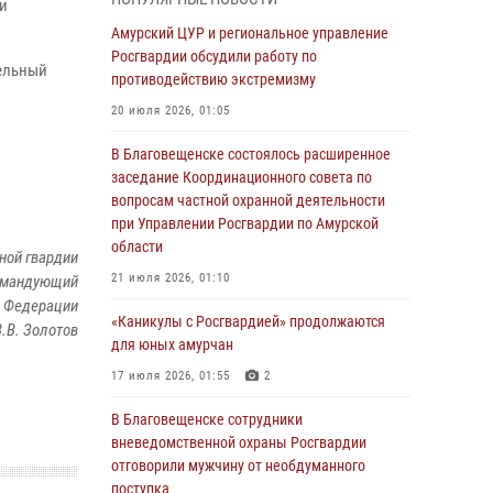
ии
Более 2,5 миллионов рублей выплачено
Амурский ЦУР и региональное управление
амурчанам за оружие сданное на возмездной
Росгвардии обсудили работу по
тельный
основе
противодействию экстремизму
28 июля 2026, 02:00
20 июля 2026, 01:05
Итоги работы строевых подразделений
В Благовещенске состоялось расширенное
вневедомственной охраны Росгвардии
заседание Координационного совета по
Амурской области в период с 20 по 26 июля
вопросам частной охранной деятельности
2026 года
при Управлении Росгвардии по Амурской
области
27 июля 2026, 06:28
2
ной гвардии
21 июля 2026, 01:10
командующий
В Хабаровске определили лучших
й Федерации
сотрудников вневедомственной охраны
«Каникулы с Росгвардией» продолжаются
В.В. Золотов
для юных амурчан
23 июля 2026, 07:49
8
17 июля 2026, 01:55
2
Амурчане смогут узнать об условиях
поступления на службу в подразделения
В Благовещенске сотрудники
территориального Управления Росгвардии
вневедомственной охраны Росгвардии
отговорили мужчину от необдуманного
23 июля 2026, 00:00
поступка