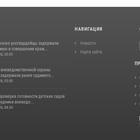
И
НАВИГАЦИЯ
енске росгвардейцы задержали
Новости
мую в совершении краж...
Карта сайта
26, 05:05
П
 вневедомственной охраны
задержали ранее судимого...
26, 05:00
проверка готовности детских садов
рудники вневедо...
26, 04:34