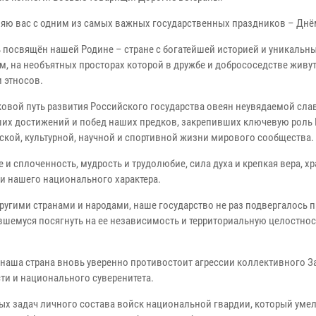
яю вас с одним из самых важных государственных праздников – Днё
ь посвящён нашей Родине – стране с богатейшей историей и уникальн
м, на необъятных просторах которой в дружбе и добрососедстве живут
 этносов.
овой путь развития Российского государства овеян неувядаемой сла
их достижений и побед наших предков, закрепивших ключевую роль 
ской, культурной, научной и спортивной жизни мирового сообщества.
 сплоченность, мудрость и трудолюбие, сила духа и крепкая вера, хр
 нашего национального характера.
ругими странами и народами, наше государство не раз подвергалось 
вшемуся посягнуть на ее независимость и территориальную целостнос
, наша страна вновь уверенно противостоит агрессии коллективного З
ти и национального суверенитета.
ых задач личного состава войск национальной гвардии, который уме