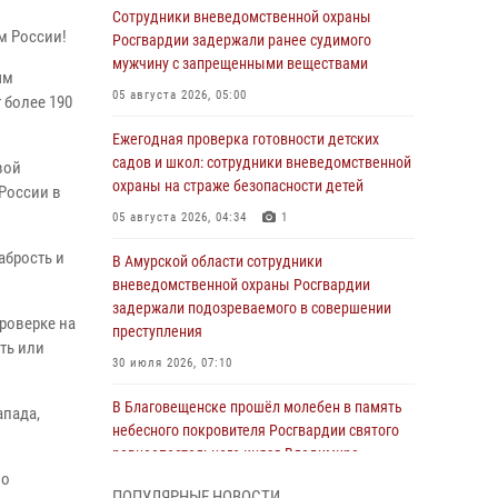
Сотрудники вневедомственной охраны
м России!
Росгвардии задержали ранее судимого
мужчину с запрещенными веществами
ым
05 августа 2026, 05:00
 более 190
Ежегодная проверка готовности детских
садов и школ: сотрудники вневедомственной
вой
охраны на страже безопасности детей
России в
05 августа 2026, 04:34
1
абрость и
В Амурской области сотрудники
вневедомственной охраны Росгвардии
задержали подозреваемого в совершении
проверке на
преступления
ть или
30 июля 2026, 07:10
В Благовещенске прошёл молебен в память
апада,
небесного покровителя Росгвардии святого
равноапостольного князя Владимира
ло
28 июля 2026, 09:01
3
ПОПУЛЯРНЫЕ НОВОСТИ