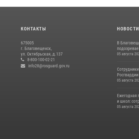
КОНТАКТЫ
НОВОСТ
675005
В Благовещ
г. Благовещенск,
подозревае
ул. Октябрьская, д.137
05 августа 20
8-800-100-02-21
info28@rosguard.gov.ru
Сотрудники
Росгвардии 
05 августа 20
Ежегодная 
и школ: сот
05 августа 20