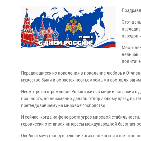
Поздравл
Этот ден
наследие
народов и
Многовек
величайш
политиче
Передающиеся из поколения в поколение любовь к Отчизне и
мужество были и остаются неотъемлемыми составляющими
Несмотря на стремление России жить в мире и согласии с д
прочность, но неизменно давало отпор любому врагу, пыта
претендовавшему на мировое господство.
И сейчас, когда на фоне роста угроз мировой стабильности
героически отстаивая интересы международной безопаснос
Особо отмечу вклад в решение этих сложных и ответственн