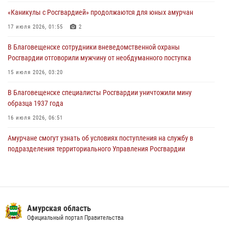
подразделения территориального Управления Росгвардии
«Каникулы с Росгвардией» продолжаются для юных амурчан
23 июля 2026, 00:00
17 июля 2026, 01:55
2
В Благовещенске состоялось расширенное заседание
В Благовещенске сотрудники вневедомственной охраны
Координационного совета по вопросам частной охранной
Росгвардии отговорили мужчину от необдуманного поступка
деятельности при Управлении Росгвардии по Амурской области
15 июля 2026, 03:20
21 июля 2026, 01:10
В Благовещенске специалисты Росгвардии уничтожили мину
образца 1937 года
16 июля 2026, 06:51
Амурчане смогут узнать об условиях поступления на службу в
подразделения территориального Управления Росгвардии
23 июля 2026, 00:00
В Благовещенске прошёл молебен в память небесного покровителя
Росгвардии святого равноапостольного князя Владимира
Амурская область
28 июля 2026, 09:01
3
Официальный портал Правительства
Росгвардейцы рассказали об имеющихся вакансиях на