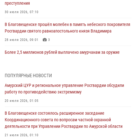
преступления
30 июля 2026, 07:10
В Благовещенске прошёл молебен в память небесного покровителя
Росгвардии святого равноапостольного князя Владимира
28 июля 2026, 09:01
3
Более 2,5 миллионов рублей выплачено амурчанам за оружие
сданное на возмездной основе
28 июля 2026, 02:00
ПОПУЛЯРНЫЕ НОВОСТИ
Итоги работы строевых подразделений вневедомственной охраны
Амурский ЦУР и региональное управление Росгвардии обсудили
Росгвардии Амурской области в период с 20 по 26 июля 2026 года
работу по противодействию экстремизму
27 июля 2026, 06:28
2
20 июля 2026, 01:05
В Хабаровске определили лучших сотрудников вневедомственной
В Благовещенске состоялось расширенное заседание
охраны
Координационного совета по вопросам частной охранной
23 июля 2026, 07:49
8
деятельности при Управлении Росгвардии по Амурской области
Амурчане смогут узнать об условиях поступления на службу в
21 июля 2026, 01:10