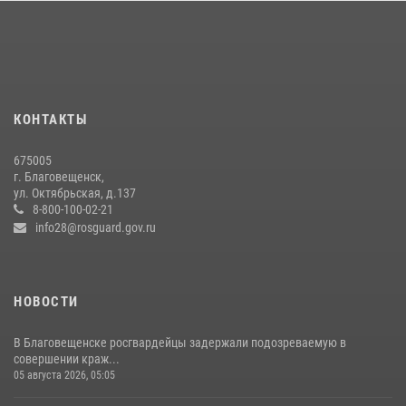
Росгвардии Амурской области в период с 20 по 26 июля 2026 года
27 июля 2026, 06:28
2
Более 2,5 миллионов рублей выплачено амурчанам за оружие
сданное на возмездной основе
28 июля 2026, 02:00
КОНТАКТЫ
Росгвардейцы рассказали об имеющихся вакансиях на
675005
моноярмарке
г. Благовещенск,
ул. Октябрьская, д.137
13 июля 2026, 03:27
8-800-100-02-21
info28@rosguard.gov.ru
НОВОСТИ
В Благовещенске росгвардейцы задержали подозреваемую в
совершении краж...
05 августа 2026, 05:05