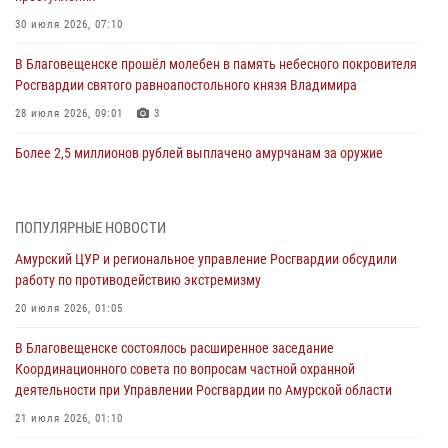
30 июля 2026, 07:10
В Благовещенске прошёл молебен в память небесного покровителя
Росгвардии святого равноапостольного князя Владимира
28 июля 2026, 09:01
3
Более 2,5 миллионов рублей выплачено амурчанам за оружие
сданное на возмездной основе
28 июля 2026, 02:00
ПОПУЛЯРНЫЕ НОВОСТИ
Итоги работы строевых подразделений вневедомственной охраны
Амурский ЦУР и региональное управление Росгвардии обсудили
Росгвардии Амурской области в период с 20 по 26 июля 2026 года
работу по противодействию экстремизму
27 июля 2026, 06:28
2
20 июля 2026, 01:05
В Хабаровске определили лучших сотрудников вневедомственной
В Благовещенске состоялось расширенное заседание
охраны
Координационного совета по вопросам частной охранной
23 июля 2026, 07:49
8
деятельности при Управлении Росгвардии по Амурской области
Амурчане смогут узнать об условиях поступления на службу в
21 июля 2026, 01:10
подразделения территориального Управления Росгвардии