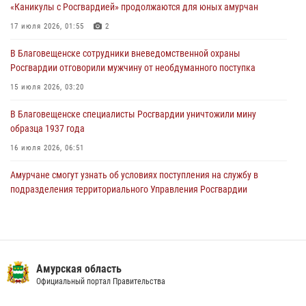
«Каникулы с Росгвардией» продолжаются для юных амурчан
23 июля 2026, 00:00
17 июля 2026, 01:55
2
В Благовещенске состоялось расширенное заседание
В Благовещенске сотрудники вневедомственной охраны
Координационного совета по вопросам частной охранной
Росгвардии отговорили мужчину от необдуманного поступка
деятельности при Управлении Росгвардии по Амурской области
15 июля 2026, 03:20
21 июля 2026, 01:10
В Благовещенске специалисты Росгвардии уничтожили мину
образца 1937 года
16 июля 2026, 06:51
Амурчане смогут узнать об условиях поступления на службу в
подразделения территориального Управления Росгвардии
23 июля 2026, 00:00
В Благовещенске прошёл молебен в память небесного покровителя
Росгвардии святого равноапостольного князя Владимира
Амурская область
28 июля 2026, 09:01
3
Официальный портал Правительства
Итоги работы строевых подразделений вневедомственной охраны