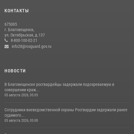
13 июля 2026, 03:27
КОНТАКТЫ
В Хабаровске определили лучших сотрудников вневедомственной
675005
охраны
г. Благовещенск,
ул. Октябрьская, д.137
23 июля 2026, 07:49
8
8-800-100-02-21
info28@rosguard.gov.ru
НОВОСТИ
В Благовещенске росгвардейцы задержали подозреваемую в
совершении краж...
05 августа 2026, 05:05
Сотрудники вневедомственной охраны Росгвардии задержали ранее
судимого...
05 августа 2026, 05:00