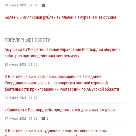
28 июля 2026, 09:01
3
Более 2,5 миллионов рублей выплачено амурчанам за оружие
сданное на возмездной основе
28 июля 2026, 02:00
ПОПУЛЯРНЫЕ НОВОСТИ
Итоги работы строевых подразделений вневедомственной охраны
Амурский ЦУР и региональное управление Росгвардии обсудили
Росгвардии Амурской области в период с 20 по 26 июля 2026 года
работу по противодействию экстремизму
27 июля 2026, 06:28
2
20 июля 2026, 01:05
В Хабаровске определили лучших сотрудников вневедомственной
В Благовещенске состоялось расширенное заседание
охраны
Координационного совета по вопросам частной охранной
23 июля 2026, 07:49
8
деятельности при Управлении Росгвардии по Амурской области
Амурчане смогут узнать об условиях поступления на службу в
21 июля 2026, 01:10
подразделения территориального Управления Росгвардии
«Каникулы с Росгвардией» продолжаются для юных амурчан
23 июля 2026, 00:00
17 июля 2026, 01:55
2
В Благовещенске состоялось расширенное заседание
В Благовещенске сотрудники вневедомственной охраны
Координационного совета по вопросам частной охранной