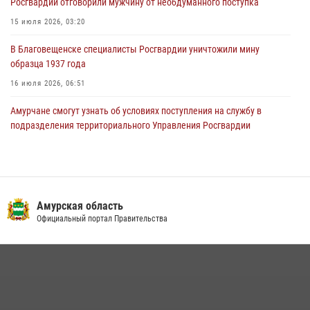
Росгвардии отговорили мужчину от необдуманного поступка
деятельности при Управлении Росгвардии по Амурской области
15 июля 2026, 03:20
21 июля 2026, 01:10
В Благовещенске специалисты Росгвардии уничтожили мину
образца 1937 года
16 июля 2026, 06:51
Амурчане смогут узнать об условиях поступления на службу в
подразделения территориального Управления Росгвардии
23 июля 2026, 00:00
Итоги работы строевых подразделений вневедомственной охраны
Росгвардии Амурской области в период с 20 по 26 июля 2026 года
Амурская область
27 июля 2026, 06:28
2
Официальный портал Правительства
В Благовещенске прошёл молебен в память небесного покровителя
Росгвардии святого равноапостольного князя Владимира
28 июля 2026, 09:01
3
Росгвардейцы рассказали об имеющихся вакансиях на
моноярмарке