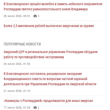
В Благовещенске прошёл молебен в память небесного покровителя
Росгвардии святого равноапостольного князя Владимира
28 июля 2026, 09:01
3
Более 2,5 миллионов рублей выплачено амурчанам за оружие
сданное на возмездной основе
28 июля 2026, 02:00
ПОПУЛЯРНЫЕ НОВОСТИ
Итоги работы строевых подразделений вневедомственной охраны
Амурский ЦУР и региональное управление Росгвардии обсудили
Росгвардии Амурской области в период с 20 по 26 июля 2026 года
работу по противодействию экстремизму
27 июля 2026, 06:28
2
20 июля 2026, 01:05
В Хабаровске определили лучших сотрудников вневедомственной
В Благовещенске состоялось расширенное заседание
охраны
Координационного совета по вопросам частной охранной
23 июля 2026, 07:49
8
деятельности при Управлении Росгвардии по Амурской области
Амурчане смогут узнать об условиях поступления на службу в
21 июля 2026, 01:10
подразделения территориального Управления Росгвардии
«Каникулы с Росгвардией» продолжаются для юных амурчан
23 июля 2026, 00:00
17 июля 2026, 01:55
2