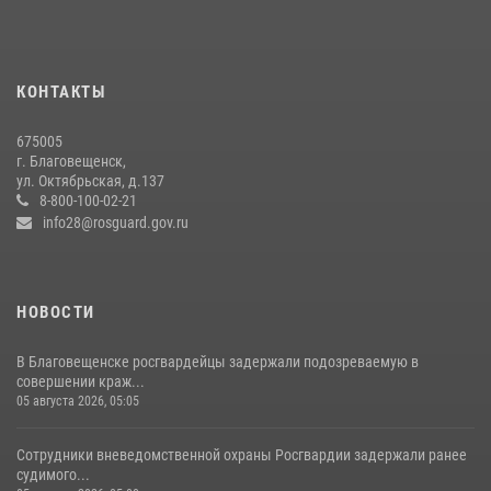
В Благовещенске прошёл молебен в память небесного покровителя
Росгвардии святого равноапостольного князя Владимира
28 июля 2026, 09:01
3
КОНТАКТЫ
Росгвардейцы рассказали об имеющихся вакансиях на
675005
моноярмарке
г. Благовещенск,
ул. Октябрьская, д.137
13 июля 2026, 03:27
8-800-100-02-21
info28@rosguard.gov.ru
НОВОСТИ
В Благовещенске росгвардейцы задержали подозреваемую в
совершении краж...
05 августа 2026, 05:05
Сотрудники вневедомственной охраны Росгвардии задержали ранее
судимого...