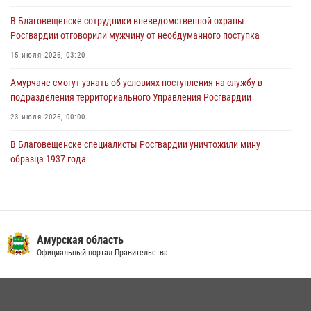
В Благовещенске состоялось расширенное заседание
В Благовещенске сотрудники вневедомственной охраны
Координационного совета по вопросам частной охранной
Росгвардии отговорили мужчину от необдуманного поступка
деятельности при Управлении Росгвардии по Амурской области
15 июля 2026, 03:20
21 июля 2026, 01:10
Амурчане смогут узнать об условиях поступления на службу в
подразделения территориального Управления Росгвардии
23 июля 2026, 00:00
В Благовещенске специалисты Росгвардии уничтожили мину
образца 1937 года
16 июля 2026, 06:51
Итоги работы строевых подразделений вневедомственной охраны
Росгвардии Амурской области в период с 20 по 26 июля 2026 года
Амурская область
27 июля 2026, 06:28
2
Официальный портал Правительства
В Хабаровске определили лучших сотрудников вневедомственной
охраны
23 июля 2026, 07:49
8