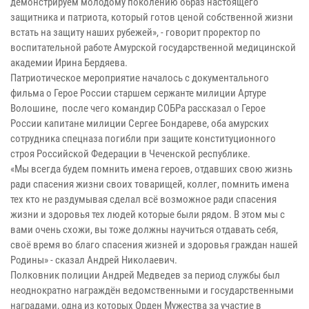
демонстрируем молодому поколению образ настоящего
защитника и патриота, который готов ценой собственной жизни
встать на защиту наших рубежей», - говорит проректор по
воспитательной работе Амурской государственной медицинской
академии Ирина Бердяева.
Патриотическое мероприятие началось с документального
фильма о Герое России старшем сержанте милиции Артуре
Волошине, после чего командир СОБРа рассказал о Герое
России капитане милиции Сергее Бондареве, оба амурских
сотрудника спецназа погибли при защите конституционного
строя Российской Федерации в Чеченской республике.
«Мы всегда будем помнить имена героев, отдавших свою жизнь
ради спасения жизни своих товарищей, коллег, помнить имена
тех кто не раздумывая сделал всё возможное ради спасения
жизни и здоровья тех людей которые были рядом. В этом мы с
вами очень схожи, вы тоже должны научиться отдавать себя,
своё время во благо спасения жизней и здоровья граждан нашей
Родины» - сказал Андрей Николаевич.
Полковник полиции Андрей Медведев за период службы был
неоднократно награждён ведомственными и государственными
наградами, одна из которых Орден Мужества за участие в