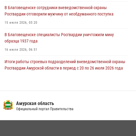
В Благовещенске состоялось расширенное заседание
В Благовещенске сотрудники вневедомственной охраны
Координационного совета по вопросам частной охранной
Росгвардии отговорили мужчину от необдуманного поступка
деятельности при Управлении Росгвардии по Амурской области
15 июля 2026, 03:20
21 июля 2026, 01:10
В Благовещенске специалисты Росгвардии уничтожили мину
образца 1937 года
16 июля 2026, 06:51
Итоги работы строевых подразделений вневедомственной охраны
Росгвардии Амурской области в период с 20 по 26 июля 2026 года
27 июля 2026, 06:28
2
В Благовещенске прошёл молебен в память небесного покровителя
Росгвардии святого равноапостольного князя Владимира
Амурская область
28 июля 2026, 09:01
3
Официальный портал Правительства
Амурчане смогут узнать об условиях поступления на службу в
подразделения территориального Управления Росгвардии
23 июля 2026, 00:00