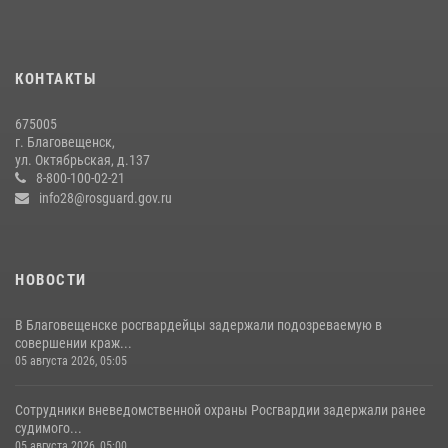
Более 2,5 миллионов рублей выплачено амурчанам за оружие
сданное на возмездной основе
28 июля 2026, 02:00
КОНТАКТЫ
В Хабаровске определили лучших сотрудников вневедомственной
675005
охраны
г. Благовещенск,
ул. Октябрьская, д.137
23 июля 2026, 07:49
8
8-800-100-02-21
info28@rosguard.gov.ru
НОВОСТИ
В Благовещенске росгвардейцы задержали подозреваемую в
совершении краж...
05 августа 2026, 05:05
Сотрудники вневедомственной охраны Росгвардии задержали ранее
судимого...
05 августа 2026, 05:00