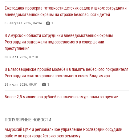
Ежегодная проверка готовности детских садов и школ: сотрудники
вневедомственной охраны на страже безопасности детей
05 августа 2026, 04:34
1
В Амурской области сотрудники вневедомственной охраны
Росгвардии задержали подозреваемого в совершении
преступления
30 июля 2026, 07:10
В Благовещенске прошёл молебен в память небесного покровителя
Росгвардии святого равноапостольного князя Владимира
28 июля 2026, 09:01
3
Более 2,5 миллионов рублей выплачено амурчанам за оружие
сданное на возмездной основе
28 июля 2026, 02:00
ПОПУЛЯРНЫЕ НОВОСТИ
Итоги работы строевых подразделений вневедомственной охраны
Амурский ЦУР и региональное управление Росгвардии обсудили
Росгвардии Амурской области в период с 20 по 26 июля 2026 года
работу по противодействию экстремизму