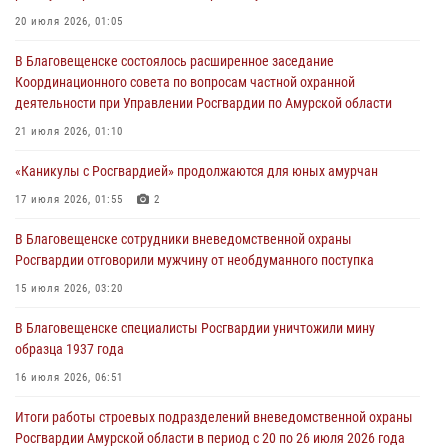
27 июля 2026, 06:28
2
20 июля 2026, 01:05
В Хабаровске определили лучших сотрудников вневедомственной
В Благовещенске состоялось расширенное заседание
охраны
Координационного совета по вопросам частной охранной
23 июля 2026, 07:49
8
деятельности при Управлении Росгвардии по Амурской области
Амурчане смогут узнать об условиях поступления на службу в
21 июля 2026, 01:10
подразделения территориального Управления Росгвардии
«Каникулы с Росгвардией» продолжаются для юных амурчан
23 июля 2026, 00:00
17 июля 2026, 01:55
2
В Благовещенске состоялось расширенное заседание
В Благовещенске сотрудники вневедомственной охраны
Координационного совета по вопросам частной охранной
Росгвардии отговорили мужчину от необдуманного поступка
деятельности при Управлении Росгвардии по Амурской области
15 июля 2026, 03:20
21 июля 2026, 01:10
В Благовещенске специалисты Росгвардии уничтожили мину
образца 1937 года
16 июля 2026, 06:51
Итоги работы строевых подразделений вневедомственной охраны
Росгвардии Амурской области в период с 20 по 26 июля 2026 года