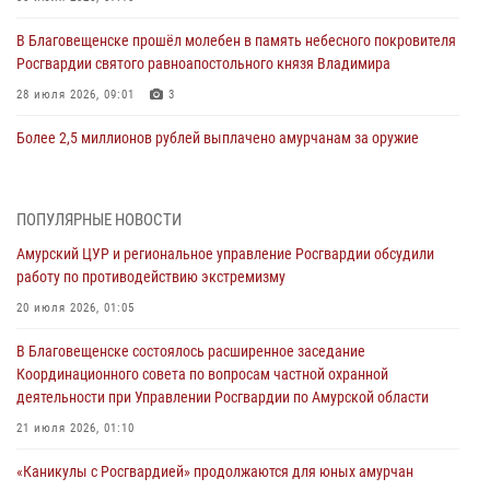
В Благовещенске прошёл молебен в память небесного покровителя
Росгвардии святого равноапостольного князя Владимира
28 июля 2026, 09:01
3
Более 2,5 миллионов рублей выплачено амурчанам за оружие
сданное на возмездной основе
28 июля 2026, 02:00
ПОПУЛЯРНЫЕ НОВОСТИ
Итоги работы строевых подразделений вневедомственной охраны
Амурский ЦУР и региональное управление Росгвардии обсудили
Росгвардии Амурской области в период с 20 по 26 июля 2026 года
работу по противодействию экстремизму
27 июля 2026, 06:28
2
20 июля 2026, 01:05
В Хабаровске определили лучших сотрудников вневедомственной
В Благовещенске состоялось расширенное заседание
охраны
Координационного совета по вопросам частной охранной
23 июля 2026, 07:49
8
деятельности при Управлении Росгвардии по Амурской области
Амурчане смогут узнать об условиях поступления на службу в
21 июля 2026, 01:10
подразделения территориального Управления Росгвардии
«Каникулы с Росгвардией» продолжаются для юных амурчан
23 июля 2026, 00:00