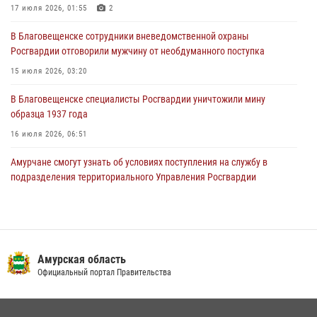
17 июля 2026, 01:55
2
В Благовещенске состоялось расширенное заседание
В Благовещенске сотрудники вневедомственной охраны
Координационного совета по вопросам частной охранной
Росгвардии отговорили мужчину от необдуманного поступка
деятельности при Управлении Росгвардии по Амурской области
15 июля 2026, 03:20
21 июля 2026, 01:10
В Благовещенске специалисты Росгвардии уничтожили мину
образца 1937 года
16 июля 2026, 06:51
Амурчане смогут узнать об условиях поступления на службу в
подразделения территориального Управления Росгвардии
23 июля 2026, 00:00
В Благовещенске прошёл молебен в память небесного покровителя
Росгвардии святого равноапостольного князя Владимира
Амурская область
28 июля 2026, 09:01
3
Официальный портал Правительства
Итоги работы строевых подразделений вневедомственной охраны
Росгвардии Амурской области в период с 20 по 26 июля 2026 года