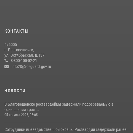
27 июля 2026, 06:28
2
Более 2,5 миллионов рублей выплачено амурчанам за оружие
сданное на возмездной основе
28 июля 2026, 02:00
КОНТАКТЫ
Росгвардейцы рассказали об имеющихся вакансиях на
675005
моноярмарке
г. Благовещенск,
ул. Октябрьская, д.137
13 июля 2026, 03:27
8-800-100-02-21
info28@rosguard.gov.ru
НОВОСТИ
В Благовещенске росгвардейцы задержали подозреваемую в
совершении краж...
05 августа 2026, 05:05
Сотрудники вневедомственной охраны Росгвардии задержали ранее