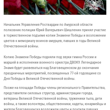
Начальник Управления Росгвардии по Амурской области
полковник полиции Юрий Валерьевич Шишленин принял участие
в торжественном подъеме копии Знамени Победы и возложении
цветов к мемориалу воинов-амурцев, павших в годы Великой
Отечественной войны.
Копию Знамени Победы подняли под звуки гимна России и
маршей в исполнении военного оркестра ДВОКУ. Легендарное
Знамя будет развеваться над Благовещенском до окончания
праздничных мероприятий, посвященных 77-ой годовщине со
Дня Победы в Великой Отечественной войны.
Позже на площади Победы члены регионального Правительства,
представители силовых структур, администрации города,
ветераны Великой Отечественной войны, труженики тыла, дети
войны, а также волонтеры, общественники, кадеты, юнармейцы и
жители Благовещенска возложили цветы и почтили павших