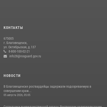
13 июля 2026, 03:27
Итоги работы строевых подразделений вневедомственной охраны
Росгвардии Амурской области в период с 20 по 26 июля 2026 года
27 июля 2026, 06:28
2
КОНТАКТЫ
Более 2,5 миллионов рублей выплачено амурчанам за оружие
675005
сданное на возмездной основе
г. Благовещенск,
ул. Октябрьская, д.137
28 июля 2026, 02:00
8-800-100-02-21
info28@rosguard.gov.ru
НОВОСТИ
В Благовещенске росгвардейцы задержали подозреваемую в
совершении краж...
05 августа 2026, 05:05
Сотрудники вневедомственной охраны Росгвардии задержали ранее