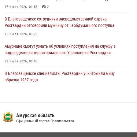
23 июля 2026, 00:00
17 июля 2026, 01:55
2
В Благовещенске состоялось расширенное заседание
В Благовещенске сотрудники вневедомственной охраны
Координационного совета по вопросам частной охранной
Росгвардии отговорили мужчину от необдуманного поступка
деятельности при Управлении Росгвардии по Амурской области
15 июля 2026, 03:20
21 июля 2026, 01:10
Амурчане смогут узнать об условиях поступления на службу в
подразделения территориального Управления Росгвардии
23 июля 2026, 00:00
В Благовещенске специалисты Росгвардии уничтожили мину
образца 1937 года
16 июля 2026, 06:51
В Благовещенске прошёл молебен в память небесного покровителя
Росгвардии святого равноапостольного князя Владимира
Амурская область
28 июля 2026, 09:01
3
Официальный портал Правительства
Росгвардейцы рассказали об имеющихся вакансиях на
моноярмарке