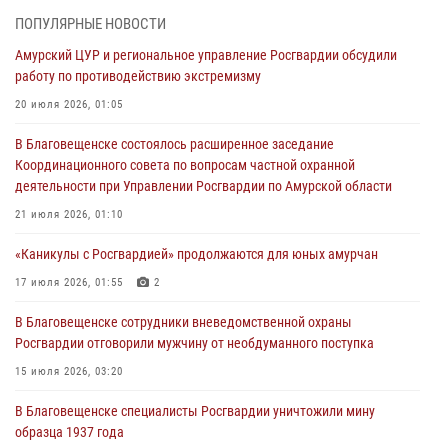
ПОПУЛЯРНЫЕ НОВОСТИ
Итоги работы строевых подразделений вневедомственной охраны
Амурский ЦУР и региональное управление Росгвардии обсудили
Росгвардии Амурской области в период с 20 по 26 июля 2026 года
работу по противодействию экстремизму
27 июля 2026, 06:28
2
20 июля 2026, 01:05
В Хабаровске определили лучших сотрудников вневедомственной
В Благовещенске состоялось расширенное заседание
охраны
Координационного совета по вопросам частной охранной
23 июля 2026, 07:49
8
деятельности при Управлении Росгвардии по Амурской области
Амурчане смогут узнать об условиях поступления на службу в
21 июля 2026, 01:10
подразделения территориального Управления Росгвардии
«Каникулы с Росгвардией» продолжаются для юных амурчан
23 июля 2026, 00:00
17 июля 2026, 01:55
2
В Благовещенске состоялось расширенное заседание
В Благовещенске сотрудники вневедомственной охраны
Координационного совета по вопросам частной охранной
Росгвардии отговорили мужчину от необдуманного поступка
деятельности при Управлении Росгвардии по Амурской области
15 июля 2026, 03:20
21 июля 2026, 01:10
В Благовещенске специалисты Росгвардии уничтожили мину
образца 1937 года