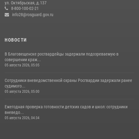
ул. Октябрьская, д.137
23 июля 2026, 07:49
8
8-800-100-02-21
info28@rosguard.gov.ru
НОВОСТИ
В Благовещенске росгвардейцы задержали подозреваемую в
совершении краж...
05 августа 2026, 05:05
Сотрудники вневедомственной охраны Росгвардии задержали ранее
судимого...
05 августа 2026, 05:00
Ежегодная проверка готовности детских садов и школ: сотрудники
вневедо...
05 августа 2026, 04:34