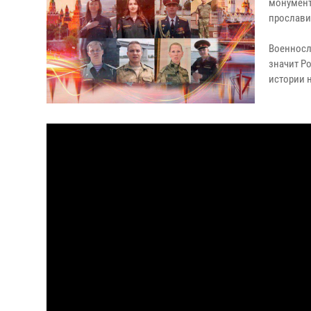
монумента
прославил
Военносл
значит Р
истории 