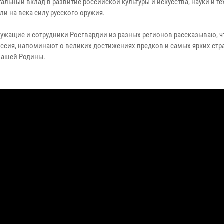
льный вклад в развитие российской культуры и искусства, науки и те
и на века силу русского оружия.
ужащие и сотрудники Росгвардии из разных регионов рассказываю, ч
оссия, напоминают о великих достижениях предков и самых ярких стр
нашей Родины.