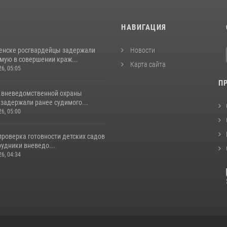
И
НАВИГАЦИЯ
енске росгвардейцы задержали
Новости
мую в совершении краж...
Карта сайта
26, 05:05
П
 вневедомственной охраны
задержали ранее судимого...
26, 05:00
проверка готовности детских садов
рудники вневедо...
26, 04:34