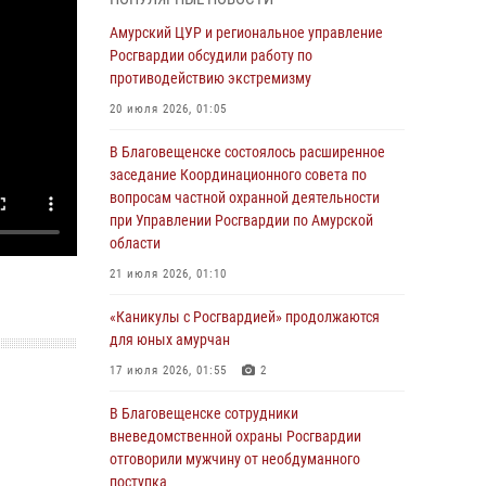
Более 2,5 миллионов рублей выплачено
Амурский ЦУР и региональное управление
амурчанам за оружие сданное на возмездной
Росгвардии обсудили работу по
основе
противодействию экстремизму
28 июля 2026, 02:00
20 июля 2026, 01:05
Итоги работы строевых подразделений
В Благовещенске состоялось расширенное
вневедомственной охраны Росгвардии
заседание Координационного совета по
Амурской области в период с 20 по 26 июля
вопросам частной охранной деятельности
2026 года
при Управлении Росгвардии по Амурской
области
27 июля 2026, 06:28
2
21 июля 2026, 01:10
В Хабаровске определили лучших
сотрудников вневедомственной охраны
«Каникулы с Росгвардией» продолжаются
для юных амурчан
23 июля 2026, 07:49
8
17 июля 2026, 01:55
2
Амурчане смогут узнать об условиях
поступления на службу в подразделения
В Благовещенске сотрудники
территориального Управления Росгвардии
вневедомственной охраны Росгвардии
отговорили мужчину от необдуманного
23 июля 2026, 00:00
поступка