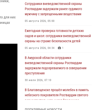
хники,
Сотрудники вневедомственной охраны
Росгвардии задержали ранее судимого
мужчину с запрещенными веществами
то для них
05 августа 2026, 05:00
аницах
Ежегодная проверка готовности детских
садов и школ: сотрудники вневедомственной
охраны на страже безопасности детей
05 августа 2026, 04:34
1
В Амурской области сотрудники
вневедомственной охраны Росгвардии
задержали подозреваемого в совершении
преступления
30 июля 2026, 07:10
В Благовещенске прошёл молебен в память
небесного покровителя Росгвардии святого
равноапостольного князя Владимира
28 июля 2026, 09:01
3
ПОПУЛЯРНЫЕ НОВОСТИ