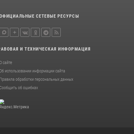
28 июля 2026, 09:01
3
ОФИЦИАЛЬНЫЕ СЕТЕВЫЕ РЕСУРСЫ
Росгвардейцы рассказали об имеющихся
вакансиях на моноярмарке
13 июля 2026, 03:27
Более 2,5 миллионов рублей выплачено
РАВОВАЯ И ТЕХНИЧЕСКАЯ ИНФОРМАЦИЯ
амурчанам за оружие сданное на возмездной
основе
О сайте
28 июля 2026, 02:00
Об использовании информации сайта
Правила обработки персональных данных
Сообщить об ошибках