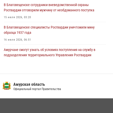
В Благовещенске состоялось расширенное заседание
В Благовещенске сотрудники вневедомственной охраны
Координационного совета по вопросам частной охранной
Росгвардии отговорили мужчину от необдуманного поступка
деятельности при Управлении Росгвардии по Амурской области
15 июля 2026, 03:20
21 июля 2026, 01:10
В Благовещенске специалисты Росгвардии уничтожили мину
образца 1937 года
16 июля 2026, 06:51
Амурчане смогут узнать об условиях поступления на службу в
подразделения территориального Управления Росгвардии
23 июля 2026, 00:00
Итоги работы строевых подразделений вневедомственной охраны
Росгвардии Амурской области в период с 20 по 26 июля 2026 года
Амурская область
27 июля 2026, 06:28
2
Официальный портал Правительства
В Благовещенске прошёл молебен в память небесного покровителя
Росгвардии святого равноапостольного князя Владимира
28 июля 2026, 09:01
3