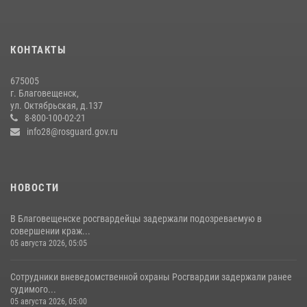
Росгвардейцы рассказали об имеющихся вакансиях на
моноярмарке
13 июля 2026, 03:27
КОНТАКТЫ
В Хабаровске определили лучших сотрудников вневедомственной
675005
охраны
г. Благовещенск,
ул. Октябрьская, д.137
23 июля 2026, 07:49
8
8-800-100-02-21
info28@rosguard.gov.ru
НОВОСТИ
В Благовещенске росгвардейцы задержали подозреваемую в
совершении краж...
05 августа 2026, 05:05
Сотрудники вневедомственной охраны Росгвардии задержали ранее
судимого...
05 августа 2026, 05:00