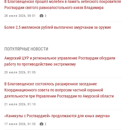
В Благовещенске прошёл молебен в память небесного покровителя
Росгвардии святого равноапостольного князя Владимира
28 июля 2026, 09:01
3
Более 2,5 миллионов рублей выплачено амурчанам за оружие
сданное на возмездной основе
28 июля 2026, 02:00
ПОПУЛЯРНЫЕ НОВОСТИ
Итоги работы строевых подразделений вневедомственной охраны
Амурский ЦУР и региональное управление Росгвардии обсудили
Росгвардии Амурской области в период с 20 по 26 июля 2026 года
работу по противодействию экстремизму
27 июля 2026, 06:28
2
20 июля 2026, 01:05
В Хабаровске определили лучших сотрудников вневедомственной
В Благовещенске состоялось расширенное заседание
охраны
Координационного совета по вопросам частной охранной
23 июля 2026, 07:49
8
деятельности при Управлении Росгвардии по Амурской области
Амурчане смогут узнать об условиях поступления на службу в
21 июля 2026, 01:10
подразделения территориального Управления Росгвардии
«Каникулы с Росгвардией» продолжаются для юных амурчан
23 июля 2026, 00:00
17 июля 2026, 01:55
2