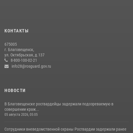
13 июля 2026, 03:27
В Хабаровске определили лучших сотрудников вневедомственной
охраны
23 июля 2026, 07:49
8
КОНТАКТЫ
Итоги работы строевых подразделений вневедомственной охраны
675005
Росгвардии Амурской области в период с 20 по 26 июля 2026 года
г. Благовещенск,
ул. Октябрьская, д.137
27 июля 2026, 06:28
2
8-800-100-02-21
info28@rosguard.gov.ru
НОВОСТИ
В Благовещенске росгвардейцы задержали подозреваемую в
совершении краж...
05 августа 2026, 05:05
Сотрудники вневедомственной охраны Росгвардии задержали ранее