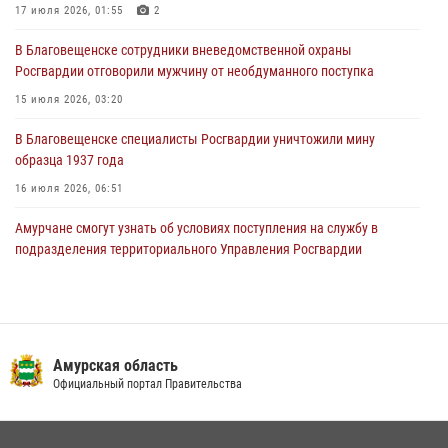
17 июля 2026, 01:55
2
В Благовещенске состоялось расширенное заседание
В Благовещенске сотрудники вневедомственной охраны
Координационного совета по вопросам частной охранной
Росгвардии отговорили мужчину от необдуманного поступка
деятельности при Управлении Росгвардии по Амурской области
15 июля 2026, 03:20
21 июля 2026, 01:10
В Благовещенске специалисты Росгвардии уничтожили мину
образца 1937 года
16 июля 2026, 06:51
Амурчане смогут узнать об условиях поступления на службу в
подразделения территориального Управления Росгвардии
23 июля 2026, 00:00
В Благовещенске прошёл молебен в память небесного покровителя
Росгвардии святого равноапостольного князя Владимира
Амурская область
28 июля 2026, 09:01
3
Официальный портал Правительства
Росгвардейцы рассказали об имеющихся вакансиях на
моноярмарке