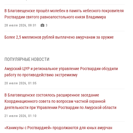
В Благовещенске прошёл молебен в память небесного покровителя
Росгвардии святого равноапостольного князя Владимира
28 июля 2026, 09:01
3
Более 2,5 миллионов рублей выплачено амурчанам за оружие
сданное на возмездной основе
28 июля 2026, 02:00
ПОПУЛЯРНЫЕ НОВОСТИ
Итоги работы строевых подразделений вневедомственной охраны
Амурский ЦУР и региональное управление Росгвардии обсудили
Росгвардии Амурской области в период с 20 по 26 июля 2026 года
работу по противодействию экстремизму
27 июля 2026, 06:28
2
20 июля 2026, 01:05
В Хабаровске определили лучших сотрудников вневедомственной
В Благовещенске состоялось расширенное заседание
охраны
Координационного совета по вопросам частной охранной
23 июля 2026, 07:49
8
деятельности при Управлении Росгвардии по Амурской области
Амурчане смогут узнать об условиях поступления на службу в
21 июля 2026, 01:10
подразделения территориального Управления Росгвардии
«Каникулы с Росгвардией» продолжаются для юных амурчан
23 июля 2026, 00:00