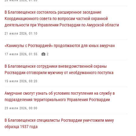
20 июля 2026, 01:05
В Хабаровске определили лучших сотрудников вневедомственной
В Благовещенске состоялось расширенное заседание
охраны
Координационного совета по вопросам частной охранной
23 июля 2026, 07:49
8
деятельности при Управлении Росгвардии по Амурской области
Амурчане смогут узнать об условиях поступления на службу в
21 июля 2026, 01:10
подразделения территориального Управления Росгвардии
«Каникулы с Росгвардией» продолжаются для юных амурчан
23 июля 2026, 00:00
17 июля 2026, 01:55
2
В Благовещенске состоялось расширенное заседание
В Благовещенске сотрудники вневедомственной охраны
Координационного совета по вопросам частной охранной
Росгвардии отговорили мужчину от необдуманного поступка
деятельности при Управлении Росгвардии по Амурской области
15 июля 2026, 03:20
21 июля 2026, 01:10
Амурчане смогут узнать об условиях поступления на службу в
подразделения территориального Управления Росгвардии
23 июля 2026, 00:00
В Благовещенске специалисты Росгвардии уничтожили мину
образца 1937 года
16 июля 2026, 06:51