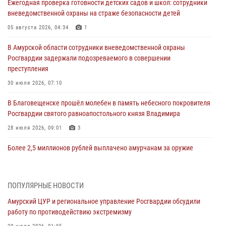
Ежегодная проверка готовности детских садов и школ: сотрудники
вневедомственной охраны на страже безопасности детей
05 августа 2026, 04:34
1
В Амурской области сотрудники вневедомственной охраны
Росгвардии задержали подозреваемого в совершении
преступления
30 июля 2026, 07:10
В Благовещенске прошёл молебен в память небесного покровителя
Росгвардии святого равноапостольного князя Владимира
28 июля 2026, 09:01
3
Более 2,5 миллионов рублей выплачено амурчанам за оружие
сданное на возмездной основе
28 июля 2026, 02:00
ПОПУЛЯРНЫЕ НОВОСТИ
Итоги работы строевых подразделений вневедомственной охраны
Амурский ЦУР и региональное управление Росгвардии обсудили
Росгвардии Амурской области в период с 20 по 26 июля 2026 года
работу по противодействию экстремизму
27 июля 2026, 06:28
2