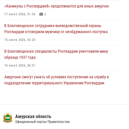
подразделения территориального Управления Росгвардии
«Каникулы с Росгвардией» продолжаются для юных амурчан
23 июля 2026, 00:00
17 июля 2026, 01:55
2
В Благовещенске состоялось расширенное заседание
В Благовещенске сотрудники вневедомственной охраны
Координационного совета по вопросам частной охранной
Росгвардии отговорили мужчину от необдуманного поступка
деятельности при Управлении Росгвардии по Амурской области
15 июля 2026, 03:20
21 июля 2026, 01:10
В Благовещенске специалисты Росгвардии уничтожили мину
образца 1937 года
16 июля 2026, 06:51
Амурчане смогут узнать об условиях поступления на службу в
подразделения территориального Управления Росгвардии
23 июля 2026, 00:00
Итоги работы строевых подразделений вневедомственной охраны
Росгвардии Амурской области в период с 20 по 26 июля 2026 года
Амурская область
27 июля 2026, 06:28
2
Официальный портал Правительства
В Благовещенске прошёл молебен в память небесного покровителя