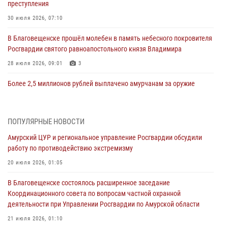
преступления
30 июля 2026, 07:10
В Благовещенске прошёл молебен в память небесного покровителя
Росгвардии святого равноапостольного князя Владимира
28 июля 2026, 09:01
3
Более 2,5 миллионов рублей выплачено амурчанам за оружие
сданное на возмездной основе
28 июля 2026, 02:00
ПОПУЛЯРНЫЕ НОВОСТИ
Итоги работы строевых подразделений вневедомственной охраны
Амурский ЦУР и региональное управление Росгвардии обсудили
Росгвардии Амурской области в период с 20 по 26 июля 2026 года
работу по противодействию экстремизму
27 июля 2026, 06:28
2
20 июля 2026, 01:05
В Хабаровске определили лучших сотрудников вневедомственной
В Благовещенске состоялось расширенное заседание
охраны
Координационного совета по вопросам частной охранной
23 июля 2026, 07:49
8
деятельности при Управлении Росгвардии по Амурской области
Амурчане смогут узнать об условиях поступления на службу в
21 июля 2026, 01:10