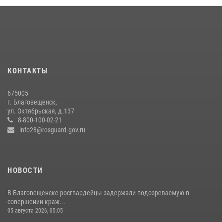
Росгвардии святого равноапостольного князя Владимира
28 июля 2026, 09:01
3
Росгвардейцы рассказали об имеющихся вакансиях на
моноярмарке
13 июля 2026, 03:27
КОНТАКТЫ
В Хабаровске определили лучших сотрудников вневедомственной
675005
охраны
г. Благовещенск,
ул. Октябрьская, д.137
23 июля 2026, 07:49
8
8-800-100-02-21
info28@rosguard.gov.ru
НОВОСТИ
В Благовещенске росгвардейцы задержали подозреваемую в
совершении краж...
05 августа 2026, 05:05