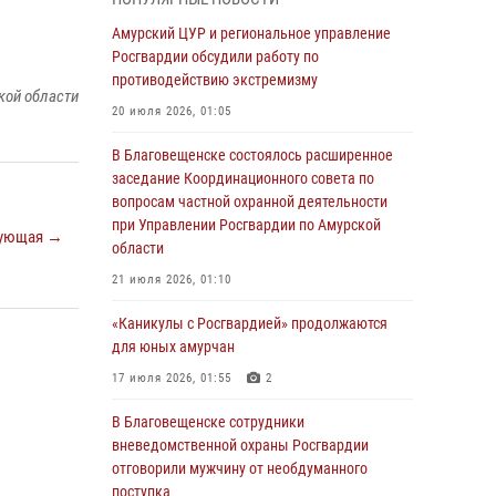
Более 2,5 миллионов рублей выплачено
Амурский ЦУР и региональное управление
амурчанам за оружие сданное на возмездной
Росгвардии обсудили работу по
основе
противодействию экстремизму
кой области
28 июля 2026, 02:00
20 июля 2026, 01:05
Итоги работы строевых подразделений
В Благовещенске состоялось расширенное
вневедомственной охраны Росгвардии
заседание Координационного совета по
Амурской области в период с 20 по 26 июля
вопросам частной охранной деятельности
2026 года
при Управлении Росгвардии по Амурской
ующая →
области
27 июля 2026, 06:28
2
21 июля 2026, 01:10
В Хабаровске определили лучших
сотрудников вневедомственной охраны
«Каникулы с Росгвардией» продолжаются
для юных амурчан
23 июля 2026, 07:49
8
17 июля 2026, 01:55
2
Амурчане смогут узнать об условиях
поступления на службу в подразделения
В Благовещенске сотрудники
территориального Управления Росгвардии
вневедомственной охраны Росгвардии
отговорили мужчину от необдуманного
23 июля 2026, 00:00
поступка