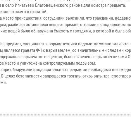
 в село Игнатьево Благовещенского района для осмотра предмета,
тивно схожего с гранатой.
а место происшествия, сотрудники выяснили, что гражданин, недавн
дом, разбирал оставшиеся вещи от прежнего хозяина в подвальном п
очих вещей была обнаружена ёмкость с гвоздями, в которой и была о
ав предмет, специалисты-взрывотехники ведомства установили, что
м является граната Ф-1 с взрывателем, со значительными следами ко
 содержащая взрывчатое вещество, была вывезена взрывотехниками 
ое место и уничтожена контролируемым подрывом.
о при обнаружении подозрительных предметов необходимо незамедл
В целях безопасности запрещается трогать, открывать, транспортиров
ами.