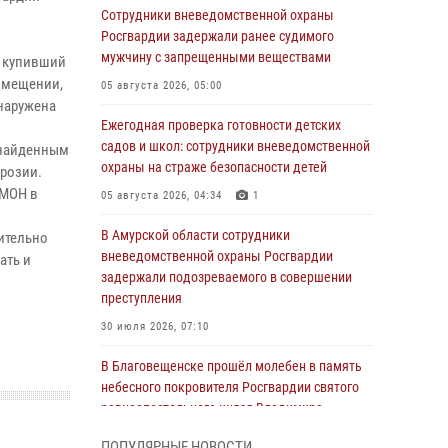
Сотрудники вневедомственной охраны
Росгвардии задержали ранее судимого
мужчину с запрещенными веществами
о купивший
омещении,
05 августа 2026, 05:00
бнаружена
Ежегодная проверка готовности детских
садов и школ: сотрудники вневедомственной
 найденным
охраны на страже безопасности детей
ррозии.
ОМОН в
05 августа 2026, 04:34
1
В Амурской области сотрудники
ительно
вневедомственной охраны Росгвардии
ать и
задержали подозреваемого в совершении
преступления
30 июля 2026, 07:10
В Благовещенске прошёл молебен в память
небесного покровителя Росгвардии святого
равноапостольного князя Владимира
28 июля 2026, 09:01
3
ПОПУЛЯРНЫЕ НОВОСТИ