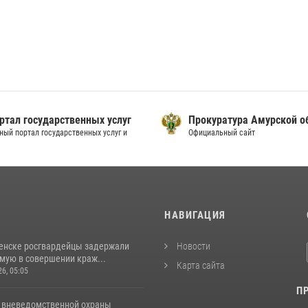
ртал государственных услуг
Прокуратура Амурской о
ный портал государственных услуг и
Официальный сайт
И
НАВИГАЦИЯ
енске росгвардейцы задержали
Новости
мую в совершении краж...
Карта сайта
26, 05:05
П
 вневедомственной охраны