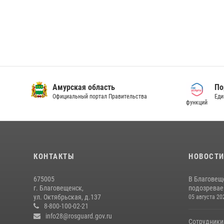
Амурская область
По
Официальный портал Правительства
Еди
функций
КОНТАКТЫ
НОВОСТ
675005
В Благовещ
г. Благовещенск,
подозревае
ул. Октябрьская, д.137
05 августа 20
8-800-100-02-21
info28@rosguard.gov.ru
Сотрудники