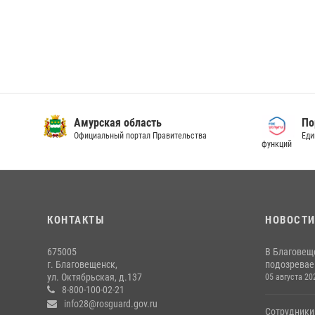
Амурская область
По
Официальный портал Правительства
Еди
функций
КОНТАКТЫ
НОВОСТ
675005
В Благовещ
г. Благовещенск,
подозревае
ул. Октябрьская, д.137
05 августа 20
8-800-100-02-21
info28@rosguard.gov.ru
Сотрудники