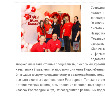
Сотрудни
коллекти
телевиде
От имени
письмо и
На протя
Федераци
рассказы
«Задача к
информат
ведомства
творческие и талантливые специалисты, с особыми, креат
начальника Управления майор полиции Анна Подклебанная
Благодаря тесному сотрудничеству и взаимодействию ведом
выходят сюжеты о деятельности Росгвардии. Только в этом
патриотических акциях, о выполнении специальных задач 
классах Росгвардии, о буднях сотрудников различных под