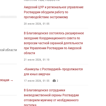
Более 2,5 миллионов рублей выплачено
Амурский ЦУР и региональное управление
амурчанам за оружие сданное на возмездной
Росгвардии обсудили работу по
основе
противодействию экстремизму
28 июля 2026, 02:00
20 июля 2026, 01:05
Итоги работы строевых подразделений
В Благовещенске состоялось расширенное
вневедомственной охраны Росгвардии
заседание Координационного совета по
Амурской области в период с 20 по 26 июля
вопросам частной охранной деятельности
2026 года
при Управлении Росгвардии по Амурской
кой области
области
27 июля 2026, 06:28
2
21 июля 2026, 01:10
В Хабаровске определили лучших
сотрудников вневедомственной охраны
«Каникулы с Росгвардией» продолжаются
для юных амурчан
23 июля 2026, 07:49
8
ующая →
17 июля 2026, 01:55
2
Амурчане смогут узнать об условиях
поступления на службу в подразделения
В Благовещенске сотрудники
территориального Управления Росгвардии
вневедомственной охраны Росгвардии
отговорили мужчину от необдуманного
23 июля 2026, 00:00
поступка