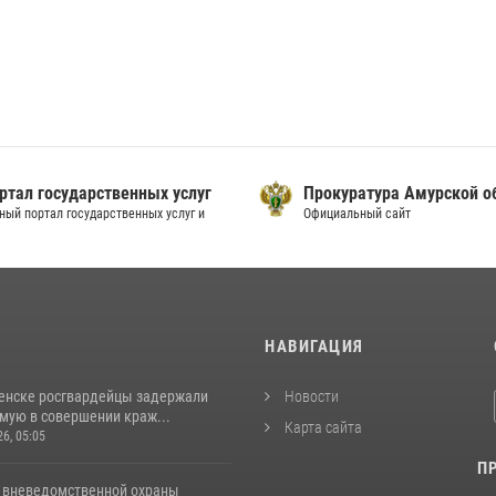
ртал государственных услуг
Прокуратура Амурской о
ный портал государственных услуг и
Официальный сайт
И
НАВИГАЦИЯ
енске росгвардейцы задержали
Новости
мую в совершении краж...
Карта сайта
26, 05:05
П
 вневедомственной охраны