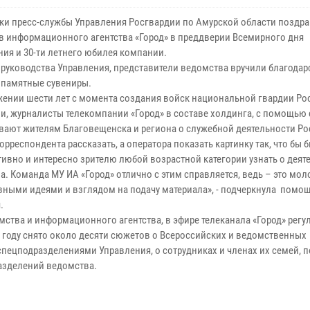
ки пресс-службы Управления Росгвардии по Амурской области поздр
в информационного агентства «Город» в преддверии Всемирного дня
ния и 30-ти летнего юбилея компании.
 руководства Управления, представители ведомства вручили благода
 памятные сувениры.
жении шести лет с момента создания войск национальной гвардии Ро
и, журналисты телекомпании «Город» в составе холдинга, с помощью
вают жителям Благовещенска и региона о служебной деятельности Ро
орреспондента рассказать, а оператора показать картинку так, что бы 
ивно и интересно зрителю любой возрастной категории узнать о деят
. Команда МУ ИА «Город» отлично с этим справляется, ведь – это мол
ивными идеями и взглядом на подачу материала», - подчеркнула помо
.
ства и информационного агентства, в эфире телеканала «Город» регу
 году снято около десяти сюжетов о Всероссийских и ведомственных
спецподразделениями Управления, о сотрудниках и членах их семей,
разделений ведомства.