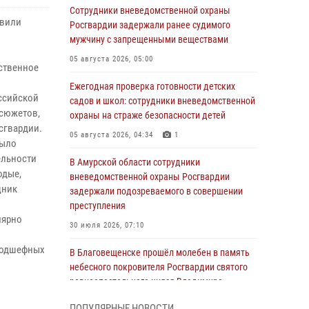
Сотрудники вневедомственной охраны
авили
Росгвардии задержали ранее судимого
мужчину с запрещенными веществами
05 августа 2026, 05:00
рственное
Ежегодная проверка готовности детских
ссийской
садов и школ: сотрудники вневедомственной
 сюжетов,
охраны на страже безопасности детей
сгвардии.
05 августа 2026, 04:34
1
было
ельности
В Амурской области сотрудники
одые,
вневедомственной охраны Росгвардии
щник
задержали подозреваемого в совершении
преступления
лярно
30 июля 2026, 07:10
 подшефных
В Благовещенске прошёл молебен в память
небесного покровителя Росгвардии святого
равноапостольного князя Владимира
28 июля 2026, 09:01
3
ПОПУЛЯРНЫЕ НОВОСТИ