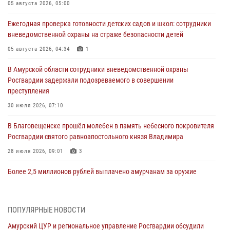
05 августа 2026, 05:00
Ежегодная проверка готовности детских садов и школ: сотрудники
вневедомственной охраны на страже безопасности детей
05 августа 2026, 04:34
1
В Амурской области сотрудники вневедомственной охраны
Росгвардии задержали подозреваемого в совершении
преступления
30 июля 2026, 07:10
В Благовещенске прошёл молебен в память небесного покровителя
Росгвардии святого равноапостольного князя Владимира
28 июля 2026, 09:01
3
Более 2,5 миллионов рублей выплачено амурчанам за оружие
сданное на возмездной основе
28 июля 2026, 02:00
ПОПУЛЯРНЫЕ НОВОСТИ
Итоги работы строевых подразделений вневедомственной охраны
Амурский ЦУР и региональное управление Росгвардии обсудили
Росгвардии Амурской области в период с 20 по 26 июля 2026 года