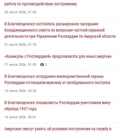
работу по противодействию экстремизму
27 июля 2026, 06:28
2
20 июля 2026, 01:05
В Хабаровске определили лучших сотрудников вневедомственной
В Благовещенске состоялось расширенное заседание
охраны
Координационного совета по вопросам частной охранной
23 июля 2026, 07:49
8
деятельности при Управлении Росгвардии по Амурской области
Амурчане смогут узнать об условиях поступления на службу в
21 июля 2026, 01:10
подразделения территориального Управления Росгвардии
«Каникулы с Росгвардией» продолжаются для юных амурчан
23 июля 2026, 00:00
17 июля 2026, 01:55
2
В Благовещенске состоялось расширенное заседание
В Благовещенске сотрудники вневедомственной охраны
Координационного совета по вопросам частной охранной
Росгвардии отговорили мужчину от необдуманного поступка
деятельности при Управлении Росгвардии по Амурской области
15 июля 2026, 03:20
21 июля 2026, 01:10
В Благовещенске специалисты Росгвардии уничтожили мину
образца 1937 года
16 июля 2026, 06:51
Амурчане смогут узнать об условиях поступления на службу в