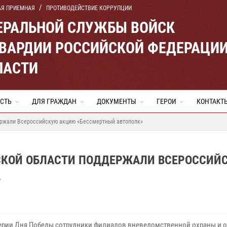
АЯ ПРИЕМНАЯ
ПРОТИВОДЕЙСТВИЕ КОРРУПЦИИ
ЕРАЛЬНОЙ СЛУЖБЫ ВОЙСК
ВАРДИИ РОССИЙСКОЙ ФЕДЕРАЦИ
ЛАСТИ
СТЬ
ДЛЯ ГРАЖДАН
ДОКУМЕНТЫ
ГЕРОИ
КОНТАКТ
ержали Всероссийскую акцию «Бессмертный автополк»
СКОЙ ОБЛАСТИ ПОДДЕРЖАЛИ ВСЕРОССИЙ
»
ерии Дня Победы сотрудники филиалов вневедомственной охраны и о