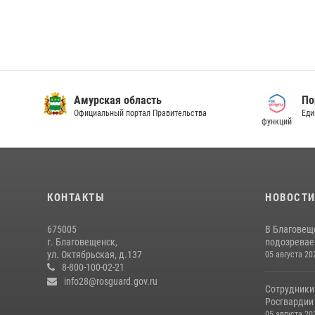
Амурская область
По
Официальный портал Правительства
Еди
функций
КОНТАКТЫ
НОВОСТ
675005
В Благовещ
г. Благовещенск,
подозревае
ул. Октябрьская, д.137
05 августа 20
8-800-100-02-21
info28@rosguard.gov.ru
Сотрудники
Росгвардии 
05 августа 20