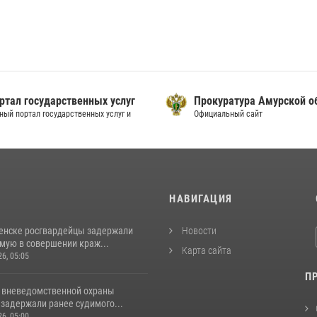
ртал государственных услуг
Прокуратура Амурской о
ный портал государственных услуг и
Официальный сайт
И
НАВИГАЦИЯ
енске росгвардейцы задержали
Новости
мую в совершении краж...
Карта сайта
26, 05:05
П
 вневедомственной охраны
задержали ранее судимого...
26, 05:00