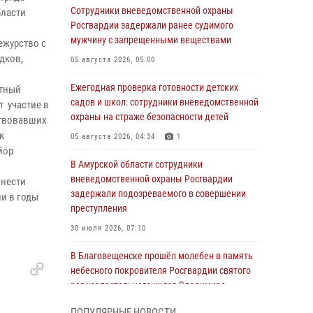
Сотрудники вневедомственной охраны
бласти
Росгвардии задержали ранее судимого
мужчину с запрещенными веществами
ежурство с
дков,
05 августа 2026, 05:00
Ежегодная проверка готовности детских
ртный
садов и школ: сотрудники вневедомственной
 участие в
охраны на страже безопасности детей
ртвовавших
к
05 августа 2026, 04:34
1
йор
В Амурской области сотрудники
вневедомственной охраны Росгвардии
 нести
задержали подозреваемого в совершении
ли в годы
преступления
30 июля 2026, 07:10
В Благовещенске прошёл молебен в память
небесного покровителя Росгвардии святого
равноапостольного князя Владимира
28 июля 2026, 09:01
3
ПОПУЛЯРНЫЕ НОВОСТИ