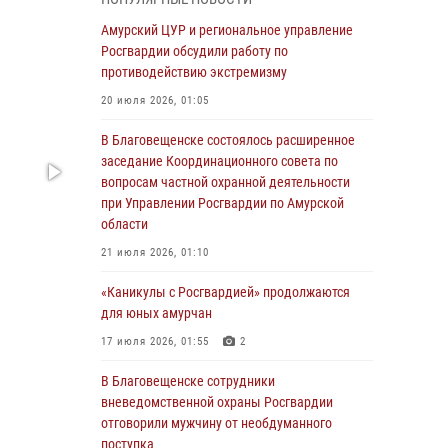
Более 2,5 миллионов рублей выплачено
Амурский ЦУР и региональное управление
амурчанам за оружие сданное на возмездной
Росгвардии обсудили работу по
основе
противодействию экстремизму
28 июля 2026, 02:00
20 июля 2026, 01:05
Итоги работы строевых подразделений
В Благовещенске состоялось расширенное
вневедомственной охраны Росгвардии
заседание Координационного совета по
Амурской области в период с 20 по 26 июля
вопросам частной охранной деятельности
2026 года
при Управлении Росгвардии по Амурской
области
27 июля 2026, 06:28
2
21 июля 2026, 01:10
В Хабаровске определили лучших
сотрудников вневедомственной охраны
«Каникулы с Росгвардией» продолжаются
для юных амурчан
23 июля 2026, 07:49
8
17 июля 2026, 01:55
2
Амурчане смогут узнать об условиях
поступления на службу в подразделения
В Благовещенске сотрудники
территориального Управления Росгвардии
вневедомственной охраны Росгвардии
отговорили мужчину от необдуманного
23 июля 2026, 00:00
поступка