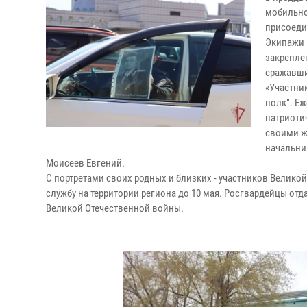
мобильно
присоеди
Экипажи 
закрепле
сражавши
«Участни
полк". Е
патриоти
своими ж
начальни
Моисеев Евгений.
С портретами своих родных и близких - участников Велико
службу на территории региона до 10 мая. Росгвардейцы от
Великой Отечественной войны.