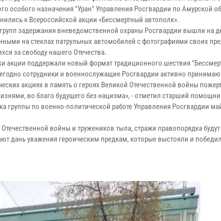
го особого назначения "Уран" Управления Росгвардии по Амурской о
нились к Всероссийской акции «Бессмертный автополк».
групп задержания вневедомственной охраны Росгвардии вышли на д
нными на стеклах патрульных автомобилей с фотографиями своих пре
хся за свободу нашего Отечества.
ки акции поддержали новый формат традиционного шествия "Бессме
жегодно сотрудники и военнослужащие Росгвардии активно принимают
ческих акциях в память о героях Великой Отечественной войны поже
изнями, во благо будущего без нацизма», - отметил старший помощни
ка группы по военно-политической работе Управления Росгвардии ма
й Отечественной войны и тружеников тыла, стражи правопорядка будут
дают дань уважения героическим предкам, которые выстояли и победи