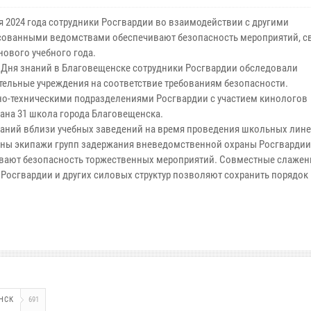
ря 2024 года сотрудники Росгвардии во взаимодействии с другими
сованными ведомствами обеспечивают безопасность мероприятий, с
нового учебного года.
 Дня знаний в Благовещенске сотрудники Росгвардии обследовали
тельные учреждения на соответствие требованиям безопасности.
о-техническими подразделениями Росгвардии с участием кинологов
ана 31 школа города Благовещенска.
наний вблизи учебных заведений на время проведения школьных лин
ны экипажи групп задержания вневедомственной охраны Росгвардии
вают безопасность торжественных мероприятий. Совместные слаже
 Росгвардии и других силовых структур позволяют сохранить порядок
НСК
691