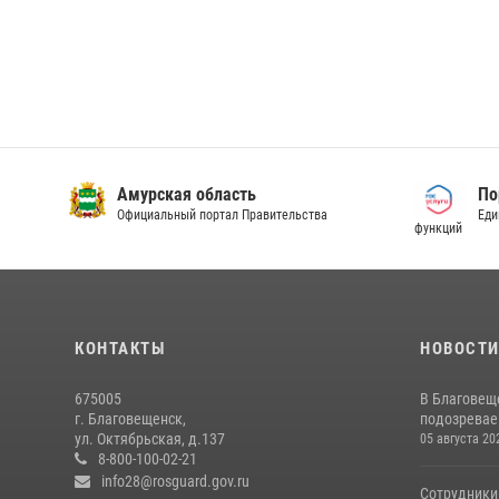
Амурская область
По
Официальный портал Правительства
Еди
функций
КОНТАКТЫ
НОВОСТ
675005
В Благовещ
г. Благовещенск,
подозревае
ул. Октябрьская, д.137
05 августа 20
8-800-100-02-21
info28@rosguard.gov.ru
Сотрудники