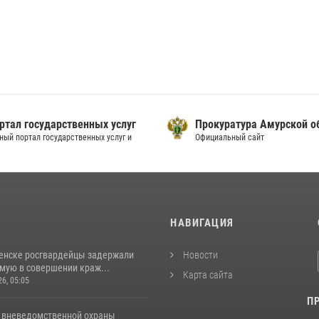
ртал государственных услуг
Прокуратура Амурской о
ный портал государственных услуг и
Официальный сайт
И
НАВИГАЦИЯ
енске росгвардейцы задержали
Новости
мую в совершении краж...
Карта сайта
26, 05:05
П
 вневедомственной охраны