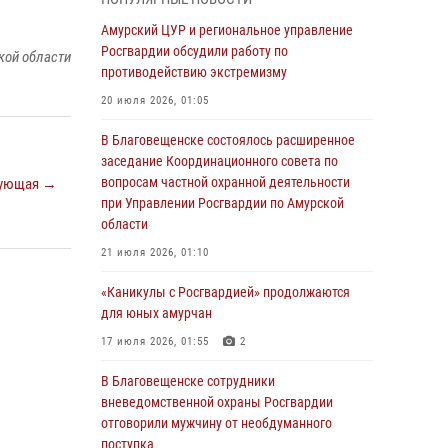
Более 2,5 миллионов рублей выплачено
Амурский ЦУР и региональное управление
амурчанам за оружие сданное на возмездной
Росгвардии обсудили работу по
кой области
основе
противодействию экстремизму
28 июля 2026, 02:00
20 июля 2026, 01:05
Итоги работы строевых подразделений
В Благовещенске состоялось расширенное
вневедомственной охраны Росгвардии
заседание Координационного совета по
Амурской области в период с 20 по 26 июля
вопросам частной охранной деятельности
ующая →
2026 года
при Управлении Росгвардии по Амурской
области
27 июля 2026, 06:28
2
21 июля 2026, 01:10
В Хабаровске определили лучших
сотрудников вневедомственной охраны
«Каникулы с Росгвардией» продолжаются
для юных амурчан
23 июля 2026, 07:49
8
17 июля 2026, 01:55
2
Амурчане смогут узнать об условиях
поступления на службу в подразделения
В Благовещенске сотрудники
территориального Управления Росгвардии
вневедомственной охраны Росгвардии
отговорили мужчину от необдуманного
23 июля 2026, 00:00
поступка