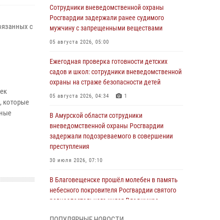
Сотрудники вневедомственной охраны
Росгвардии задержали ранее судимого
вязанных с
мужчину с запрещенными веществами
05 августа 2026, 05:00
Ежегодная проверка готовности детских
садов и школ: сотрудники вневедомственной
охраны на страже безопасности детей
еек
05 августа 2026, 04:34
1
, которые
нные
В Амурской области сотрудники
вневедомственной охраны Росгвардии
задержали подозреваемого в совершении
преступления
30 июля 2026, 07:10
В Благовещенске прошёл молебен в память
небесного покровителя Росгвардии святого
равноапостольного князя Владимира
28 июля 2026, 09:01
3
ПОПУЛЯРНЫЕ НОВОСТИ