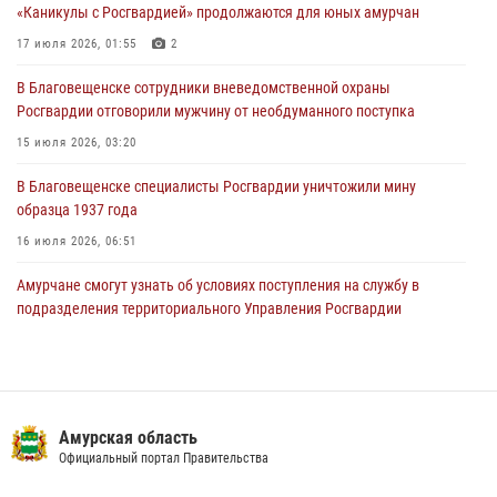
«Каникулы с Росгвардией» продолжаются для юных амурчан
23 июля 2026, 00:00
17 июля 2026, 01:55
2
В Благовещенске состоялось расширенное заседание
В Благовещенске сотрудники вневедомственной охраны
Координационного совета по вопросам частной охранной
Росгвардии отговорили мужчину от необдуманного поступка
деятельности при Управлении Росгвардии по Амурской области
15 июля 2026, 03:20
21 июля 2026, 01:10
В Благовещенске специалисты Росгвардии уничтожили мину
образца 1937 года
16 июля 2026, 06:51
Амурчане смогут узнать об условиях поступления на службу в
подразделения территориального Управления Росгвардии
23 июля 2026, 00:00
В Благовещенске прошёл молебен в память небесного покровителя
Росгвардии святого равноапостольного князя Владимира
Амурская область
28 июля 2026, 09:01
3
Официальный портал Правительства
Росгвардейцы рассказали об имеющихся вакансиях на