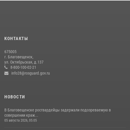
моноярмарке
13 июля 2026, 03:27
Итоги работы строевых подразделений вневедомственной охраны
Росгвардии Амурской области в период с 20 по 26 июля 2026 года
27 июля 2026, 06:28
2
КОНТАКТЫ
Более 2,5 миллионов рублей выплачено амурчанам за оружие
675005
сданное на возмездной основе
г. Благовещенск,
ул. Октябрьская, д.137
28 июля 2026, 02:00
8-800-100-02-21
info28@rosguard.gov.ru
НОВОСТИ
В Благовещенске росгвардейцы задержали подозреваемую в
совершении краж...
05 августа 2026, 05:05