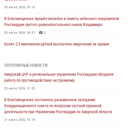
30 июля 2026, 07:10
В Благовещенске прошёл молебен в память небесного покровителя
Росгвардии святого равноапостольного князя Владимира
28 июля 2026, 09:01
3
Более 2,5 миллионов рублей выплачено амурчанам за оружие
сданное на возмездной основе
28 июля 2026, 02:00
ПОПУЛЯРНЫЕ НОВОСТИ
Итоги работы строевых подразделений вневедомственной охраны
Амурский ЦУР и региональное управление Росгвардии обсудили
Росгвардии Амурской области в период с 20 по 26 июля 2026 года
работу по противодействию экстремизму
27 июля 2026, 06:28
2
20 июля 2026, 01:05
В Хабаровске определили лучших сотрудников вневедомственной
В Благовещенске состоялось расширенное заседание
охраны
Координационного совета по вопросам частной охранной
23 июля 2026, 07:49
8
деятельности при Управлении Росгвардии по Амурской области
Амурчане смогут узнать об условиях поступления на службу в
21 июля 2026, 01:10
подразделения территориального Управления Росгвардии