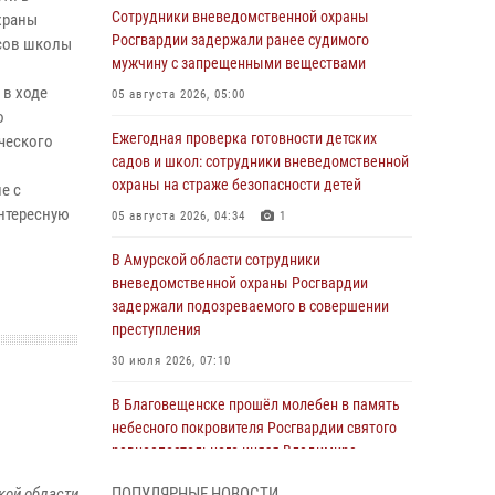
Сотрудники вневедомственной охраны
храны
Росгвардии задержали ранее судимого
ссов школы
мужчину с запрещенными веществами
 в ходе
05 августа 2026, 05:00
го
Ежегодная проверка готовности детских
ческого
садов и школ: сотрудники вневедомственной
охраны на страже безопасности детей
е с
интересную
05 августа 2026, 04:34
1
В Амурской области сотрудники
вневедомственной охраны Росгвардии
задержали подозреваемого в совершении
преступления
30 июля 2026, 07:10
В Благовещенске прошёл молебен в память
небесного покровителя Росгвардии святого
равноапостольного князя Владимира
28 июля 2026, 09:01
3
кой области
ПОПУЛЯРНЫЕ НОВОСТИ