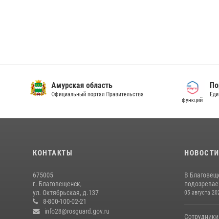
Амурская область
По
Официальный портал Правительства
Еди
функций
КОНТАКТЫ
НОВОСТ
675005
В Благовещ
г. Благовещенск,
подозревае
ул. Октябрьская, д.137
05 августа 20
8-800-100-02-21
info28@rosguard.gov.ru
Сотрудники