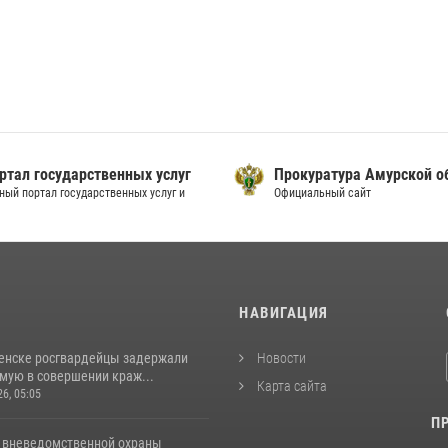
ртал государственных услуг
Прокуратура Амурской о
ный портал государственных услуг и
Официальный сайт
И
НАВИГАЦИЯ
енске росгвардейцы задержали
Новости
мую в совершении краж...
Карта сайта
26, 05:05
П
 вневедомственной охраны