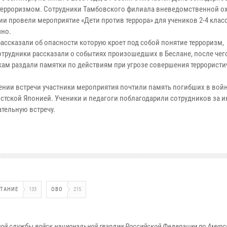
 терроризмом. Сотрудники Тамбовского филиала вневедомственной о
ии провели мероприятие «Дети против террора» для учеников 2-4 кла
ыно.
рассказали об опасности которую кроет под собой понятие терроризм,
отрудники рассказали о событиях произошедших в Беслане, после че
ам раздали памятки по действиям при угрозе совершения террористи
ении встречи участники мероприятия почтили память погибших в войн
стской Японией. Ученики и педагоги поблагодарили сотрудников за 
ательную встречу.
ИТАНИЕ
133
ОВО
215
ой службы войск национальной гвардии Российской Федерации по Амурс