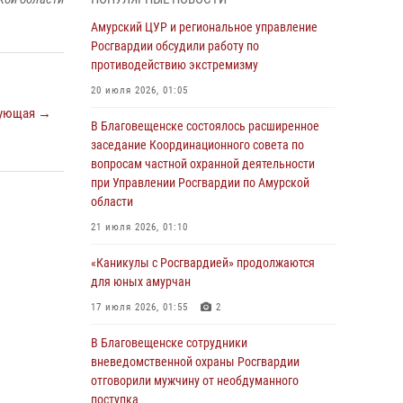
Более 2,5 миллионов рублей выплачено
Амурский ЦУР и региональное управление
амурчанам за оружие сданное на возмездной
Росгвардии обсудили работу по
основе
противодействию экстремизму
28 июля 2026, 02:00
20 июля 2026, 01:05
ующая →
Итоги работы строевых подразделений
В Благовещенске состоялось расширенное
вневедомственной охраны Росгвардии
заседание Координационного совета по
Амурской области в период с 20 по 26 июля
вопросам частной охранной деятельности
2026 года
при Управлении Росгвардии по Амурской
области
27 июля 2026, 06:28
2
21 июля 2026, 01:10
В Хабаровске определили лучших
сотрудников вневедомственной охраны
«Каникулы с Росгвардией» продолжаются
для юных амурчан
23 июля 2026, 07:49
8
17 июля 2026, 01:55
2
Амурчане смогут узнать об условиях
поступления на службу в подразделения
В Благовещенске сотрудники
территориального Управления Росгвардии
вневедомственной охраны Росгвардии
отговорили мужчину от необдуманного
23 июля 2026, 00:00
поступка