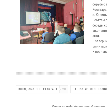
борьбе с
Росгвард
с. Косиц
Ребятам 
беседы с
школьник
акта.
В заверш
милитари
и познав
ВНЕВЕДОМСТВЕННАЯ ОХРАНА
281
ПАТРИОТИЧЕСКОЕ ВОСП
Пресс-служба Управления Федеральн