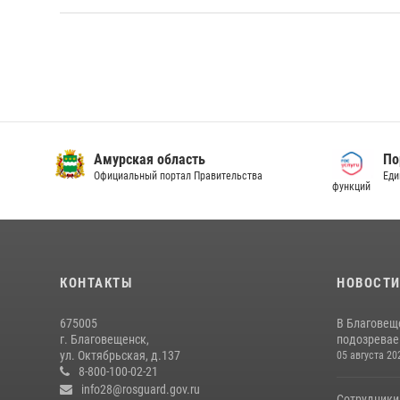
Амурская область
По
Официальный портал Правительства
Еди
функций
КОНТАКТЫ
НОВОСТ
675005
В Благовещ
г. Благовещенск,
подозревае
ул. Октябрьская, д.137
05 августа 20
8-800-100-02-21
info28@rosguard.gov.ru
Сотрудники