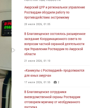
Более 2,5 миллионов рублей выплачено
Амурский ЦУР и региональное управление
амурчанам за оружие сданное на возмездной
Росгвардии обсудили работу по
основе
противодействию экстремизму
28 июля 2026, 02:00
20 июля 2026, 01:05
Итоги работы строевых подразделений
В Благовещенске состоялось расширенное
вневедомственной охраны Росгвардии
заседание Координационного совета по
Амурской области в период с 20 по 26 июля
вопросам частной охранной деятельности
2026 года
при Управлении Росгвардии по Амурской
области
27 июля 2026, 06:28
2
21 июля 2026, 01:10
В Хабаровске определили лучших
сотрудников вневедомственной охраны
«Каникулы с Росгвардией» продолжаются
для юных амурчан
23 июля 2026, 07:49
8
17 июля 2026, 01:55
2
Амурчане смогут узнать об условиях
поступления на службу в подразделения
В Благовещенске сотрудники
территориального Управления Росгвардии
вневедомственной охраны Росгвардии
отговорили мужчину от необдуманного
23 июля 2026, 00:00
поступка