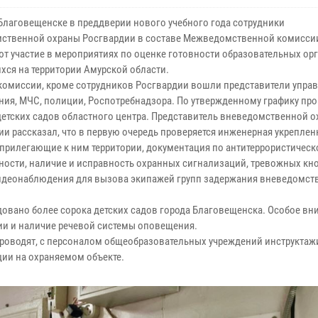
 Благовещенске в преддверии нового учебного года сотрудники
ственной охраны Росгвардии в составе Межведомственной комисси
т участие в мероприятиях по оценке готовности образовательных ор
хся на территории Амурской области.
 комиссии, кроме сотрудников Росгвардии вошли представители упра
ния, МЧС, полиции, Роспотребнадзора. По утвержденному графику пр
 детских садов областного центра. Представитель вневедомственной 
ии рассказал, что в первую очередь проверяется инженерная укреплен
 прилегающие к ним территории, документация по антитеррористическ
ости, наличие и исправность охранных сигнализаций, тревожных кн
идеонаблюдения для вызова экипажей групп задержания вневедомст
довано более сорока детских садов города Благовещенска. Особое в
ии и наличие речевой системы оповещения.
роводят, с персоналом общеобразовательных учреждений инструктаж
ии на охраняемом объекте.