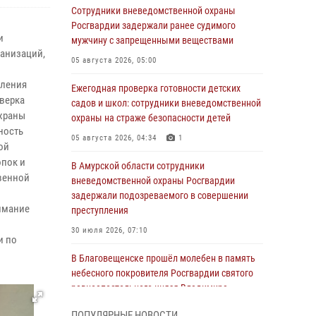
Сотрудники вневедомственной охраны
Росгвардии задержали ранее судимого
и
мужчину с запрещенными веществами
ганизаций,
05 августа 2026, 05:00
вления
Ежегодная проверка готовности детских
оверка
садов и школ: сотрудники вневедомственной
охраны
охраны на страже безопасности детей
ность
05 августа 2026, 04:34
1
ой
опок и
В Амурской области сотрудники
венной
вневедомственной охраны Росгвардии
задержали подозреваемого в совершении
нимание
преступления
30 июля 2026, 07:10
и по
В Благовещенске прошёл молебен в память
небесного покровителя Росгвардии святого
равноапостольного князя Владимира
28 июля 2026, 09:01
3
ПОПУЛЯРНЫЕ НОВОСТИ