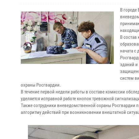
В городе
вневедом
принимаю
находящи
В состав
образова
начата с
Росгвард
зданий и
защищенн
систем в
охраны Росгвардии.
В течение первой недели работы в составе комиссии обсле
уделяется исправной работе кнопок тревожной сигнализац
Также сотрудники вневедомственной охраны Росгвардии п
алгоритму действий при возникновении внештатной ситуац