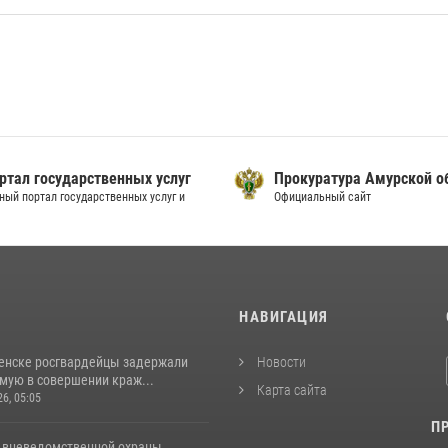
ртал государственных услуг
Прокуратура Амурской о
ный портал государственных услуг и
Официальный сайт
И
НАВИГАЦИЯ
енске росгвардейцы задержали
Новости
мую в совершении краж...
Карта сайта
26, 05:05
П
 вневедомственной охраны