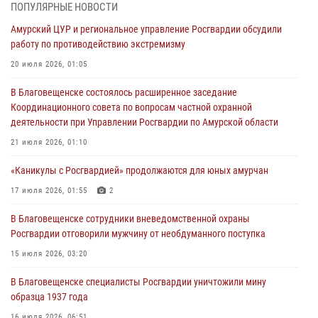
ПОПУЛЯРНЫЕ НОВОСТИ
Итоги работы строевых подразделений вневедомственной охраны
Амурский ЦУР и региональное управление Росгвардии обсудили
Росгвардии Амурской области в период с 20 по 26 июля 2026 года
работу по противодействию экстремизму
27 июля 2026, 06:28
2
20 июля 2026, 01:05
В Хабаровске определили лучших сотрудников вневедомственной
В Благовещенске состоялось расширенное заседание
охраны
Координационного совета по вопросам частной охранной
23 июля 2026, 07:49
8
деятельности при Управлении Росгвардии по Амурской области
Амурчане смогут узнать об условиях поступления на службу в
21 июля 2026, 01:10
подразделения территориального Управления Росгвардии
«Каникулы с Росгвардией» продолжаются для юных амурчан
23 июля 2026, 00:00
17 июля 2026, 01:55
2
В Благовещенске состоялось расширенное заседание
В Благовещенске сотрудники вневедомственной охраны
Координационного совета по вопросам частной охранной
Росгвардии отговорили мужчину от необдуманного поступка
деятельности при Управлении Росгвардии по Амурской области
15 июля 2026, 03:20
21 июля 2026, 01:10
В Благовещенске специалисты Росгвардии уничтожили мину
образца 1937 года
16 июля 2026, 06:51