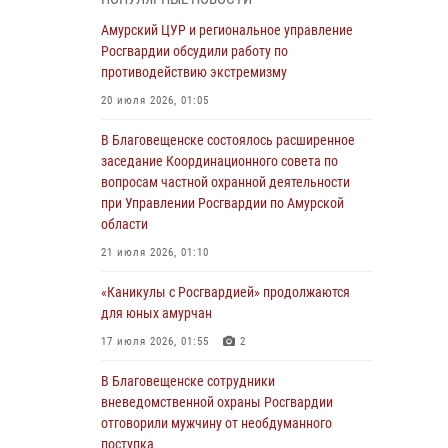
Более 2,5 миллионов рублей выплачено
Амурский ЦУР и региональное управление
амурчанам за оружие сданное на возмездной
Росгвардии обсудили работу по
основе
противодействию экстремизму
28 июля 2026, 02:00
20 июля 2026, 01:05
Итоги работы строевых подразделений
В Благовещенске состоялось расширенное
вневедомственной охраны Росгвардии
заседание Координационного совета по
Амурской области в период с 20 по 26 июля
вопросам частной охранной деятельности
2026 года
при Управлении Росгвардии по Амурской
области
27 июля 2026, 06:28
2
21 июля 2026, 01:10
В Хабаровске определили лучших
сотрудников вневедомственной охраны
«Каникулы с Росгвардией» продолжаются
для юных амурчан
23 июля 2026, 07:49
8
17 июля 2026, 01:55
2
Амурчане смогут узнать об условиях
поступления на службу в подразделения
В Благовещенске сотрудники
территориального Управления Росгвардии
вневедомственной охраны Росгвардии
отговорили мужчину от необдуманного
23 июля 2026, 00:00
поступка