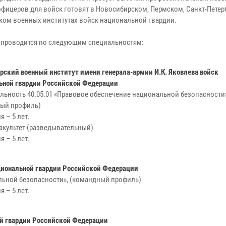
офицеров для войск готовят в Новосибирском, Пермском, Санкт-Петер
ком военных институтах войск национальной гвардии.
 проводится по следующим специальностям:
рский военный институт имени генерала-армии И.К. Яковлева войск
ьной гвардии Российской Федерации
альность 40.05.01 «Правовое обеспечение национальной безопасности
ый профиль)
 – 5 лет.
факультет (разведывательный)
 – 5 лет.
циональной гвардии Российской Федерации
альной безопасности», (командный профиль)
 – 5 лет.
ой гвардии Российской Федерации