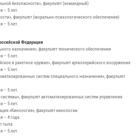
льной безопасности», факультет (командный)
 – 5 лет.
ности», факультет (морально-психологического обеспечения)
 – 5 лет.
Российской Федерации
ьного назначения», факультет технического обеспечения
 – 5 лет.
йское и ракетное оружие», факультет артиллерийского вооружения
 – 5 лет.
томатизированных систем специального назначения», факультет
 – 5 лет.
 системы», факультет автоматизированных систем управления
 – 5 лет.
ация «Кинология», факультет кинологии
 – 4 года.
т тыла
 – 5 лет.