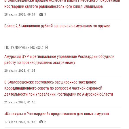
В Благовещенске прошёл молебен в память небесного покровителя
Росгвардии святого равноапостольного князя Владимира
28 июля 2026, 09:01
3
Более 2,5 миллионов рублей выплачено амурчанам за оружие
сданное на возмездной основе
28 июля 2026, 02:00
ПОПУЛЯРНЫЕ НОВОСТИ
Итоги работы строевых подразделений вневедомственной охраны
Амурский ЦУР и региональное управление Росгвардии обсудили
Росгвардии Амурской области в период с 20 по 26 июля 2026 года
работу по противодействию экстремизму
27 июля 2026, 06:28
2
20 июля 2026, 01:05
В Хабаровске определили лучших сотрудников вневедомственной
В Благовещенске состоялось расширенное заседание
охраны
Координационного совета по вопросам частной охранной
23 июля 2026, 07:49
8
деятельности при Управлении Росгвардии по Амурской области
Амурчане смогут узнать об условиях поступления на службу в
21 июля 2026, 01:10
подразделения территориального Управления Росгвардии
«Каникулы с Росгвардией» продолжаются для юных амурчан
23 июля 2026, 00:00
17 июля 2026, 01:55
2
В Благовещенске состоялось расширенное заседание