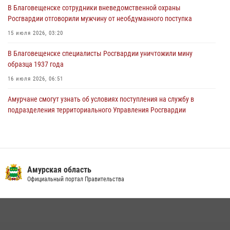
В Благовещенске сотрудники вневедомственной охраны
Координационного совета по вопросам частной охранной
Росгвардии отговорили мужчину от необдуманного поступка
деятельности при Управлении Росгвардии по Амурской области
15 июля 2026, 03:20
21 июля 2026, 01:10
В Благовещенске специалисты Росгвардии уничтожили мину
образца 1937 года
16 июля 2026, 06:51
Амурчане смогут узнать об условиях поступления на службу в
подразделения территориального Управления Росгвардии
23 июля 2026, 00:00
В Благовещенске прошёл молебен в память небесного покровителя
Росгвардии святого равноапостольного князя Владимира
Амурская область
28 июля 2026, 09:01
3
Официальный портал Правительства
Итоги работы строевых подразделений вневедомственной охраны
Росгвардии Амурской области в период с 20 по 26 июля 2026 года
27 июля 2026, 06:28
2