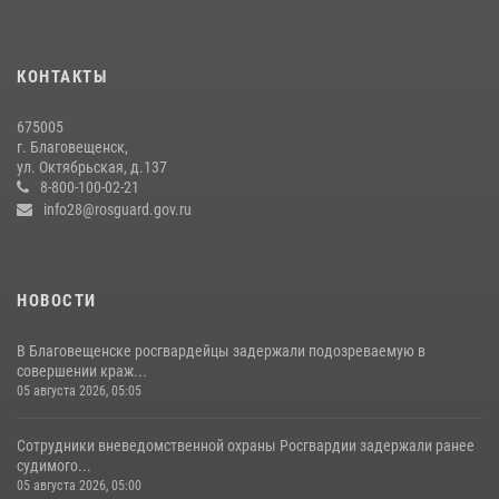
Росгвардейцы рассказали об имеющихся вакансиях на
моноярмарке
13 июля 2026, 03:27
КОНТАКТЫ
Более 2,5 миллионов рублей выплачено амурчанам за оружие
675005
сданное на возмездной основе
г. Благовещенск,
ул. Октябрьская, д.137
28 июля 2026, 02:00
8-800-100-02-21
info28@rosguard.gov.ru
НОВОСТИ
В Благовещенске росгвардейцы задержали подозреваемую в
совершении краж...
05 августа 2026, 05:05
Сотрудники вневедомственной охраны Росгвардии задержали ранее
судимого...
05 августа 2026, 05:00