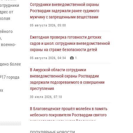
Сотрудники вневедомственной охраны
Сотрудники
Росгвардии задержали ранее судимого
дрес от
мужчину с запрещенными веществами
колая
05 августа 2026, 05:00
мейного
Ежегодная проверка готовности детских
,
садов и школ: сотрудники вневедомственной
 военно-
охраны на страже безопасности детей
05 августа 2026, 04:34
1
дено более
В Амурской области сотрудники
вневедомственной охраны Росгвардии
№17 города
задержали подозреваемого в совершении
преступления
их
30 июля 2026, 07:10
В Благовещенске прошёл молебен в память
небесного покровителя Росгвардии святого
равноапостольного князя Владимира
28 июля 2026, 09:01
3
ПОПУЛЯРНЫЕ НОВОСТИ