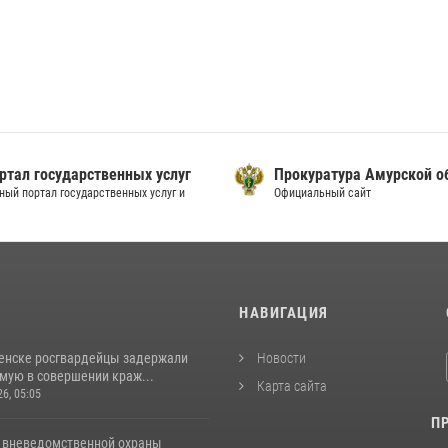
ртал государственных услуг
Прокуратура Амурской о
ный портал государственных услуг и
Официальный сайт
И
НАВИГАЦИЯ
енске росгвардейцы задержали
Новости
мую в совершении краж...
Карта сайта
26, 05:05
П
 вневедомственной охраны