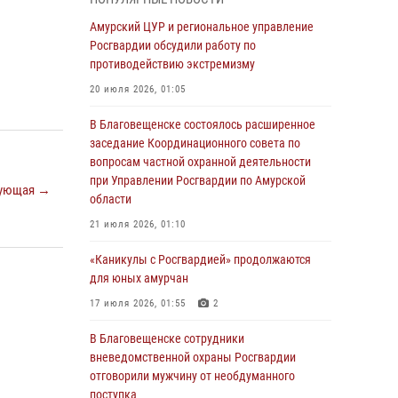
Более 2,5 миллионов рублей выплачено
Амурский ЦУР и региональное управление
амурчанам за оружие сданное на возмездной
Росгвардии обсудили работу по
основе
противодействию экстремизму
28 июля 2026, 02:00
20 июля 2026, 01:05
Итоги работы строевых подразделений
В Благовещенске состоялось расширенное
вневедомственной охраны Росгвардии
заседание Координационного совета по
Амурской области в период с 20 по 26 июля
вопросам частной охранной деятельности
2026 года
при Управлении Росгвардии по Амурской
ующая →
области
27 июля 2026, 06:28
2
21 июля 2026, 01:10
В Хабаровске определили лучших
сотрудников вневедомственной охраны
«Каникулы с Росгвардией» продолжаются
для юных амурчан
23 июля 2026, 07:49
8
17 июля 2026, 01:55
2
Амурчане смогут узнать об условиях
поступления на службу в подразделения
В Благовещенске сотрудники
территориального Управления Росгвардии
вневедомственной охраны Росгвардии
отговорили мужчину от необдуманного
23 июля 2026, 00:00
поступка