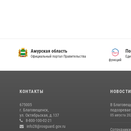
Амурская область
По
Официальный портал Правительства
Еди
функций
КОНТАКТЫ
НОВОСТ
675005
В Благовещ
г. Благовещенск,
подозревае
ул. Октябрьская, д.137
05 августа 20
8-800-100-02-21
info28@rosguard.gov.ru
Сотрудники