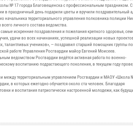
колы № 17 города Благовещенска с профессиональным праздником. 
ии в праздничный день подарили цветы и вручили поздравительный а
ио начальника территориального управления полковника полиции Ни
и всего личного состава ведомства.
 самые искренние поздравления и пожелания крепкого здоровья, се
учия, удачи во всех начинаниях, успешной реализации новых проектов
х, талантливых учеников», — поздравил старший помощник группы по
ской работе Управления Росгвардии майор Евгений Моисеев.
ьным ведомством Росгвардии ведётся активная работа по военно-
ческому воспитанию подрастающего поколения, в текущем году прове
вии между территориальным управлением Росгвардии и МАОУ «Школа 
ии, в которых ежегодно обучается около ста человек. Благодаря
товки и воспитания патриотически настроенной молодежи, как будущ