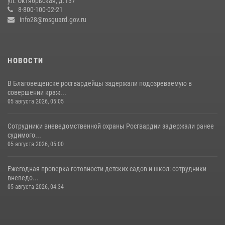
ул. Октябрьская, д.137
28 июля 2026, 02:00
8-800-100-02-21
info28@rosguard.gov.ru
НОВОСТИ
В Благовещенске росгвардейцы задержали подозреваемую в
совершении краж...
05 августа 2026, 05:05
Сотрудники вневедомственной охраны Росгвардии задержали ранее
судимого...
05 августа 2026, 05:00
Ежегодная проверка готовности детских садов и школ: сотрудники
вневедо...
05 августа 2026, 04:34