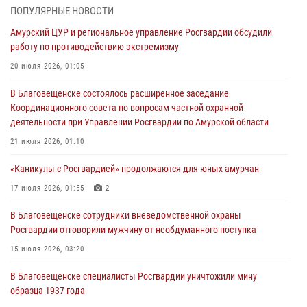
ПОПУЛЯРНЫЕ НОВОСТИ
Итоги работы строевых подразделений вневедомственной охраны
Амурский ЦУР и региональное управление Росгвардии обсудили
Росгвардии Амурской области в период с 20 по 26 июля 2026 года
работу по противодействию экстремизму
27 июля 2026, 06:28
2
20 июля 2026, 01:05
В Хабаровске определили лучших сотрудников вневедомственной
В Благовещенске состоялось расширенное заседание
охраны
Координационного совета по вопросам частной охранной
23 июля 2026, 07:49
8
деятельности при Управлении Росгвардии по Амурской области
Амурчане смогут узнать об условиях поступления на службу в
21 июля 2026, 01:10
подразделения территориального Управления Росгвардии
«Каникулы с Росгвардией» продолжаются для юных амурчан
23 июля 2026, 00:00
17 июля 2026, 01:55
2
В Благовещенске состоялось расширенное заседание
В Благовещенске сотрудники вневедомственной охраны
Координационного совета по вопросам частной охранной
Росгвардии отговорили мужчину от необдуманного поступка
деятельности при Управлении Росгвардии по Амурской области
15 июля 2026, 03:20
21 июля 2026, 01:10
В Благовещенске специалисты Росгвардии уничтожили мину
образца 1937 года