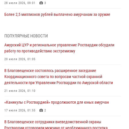
28 июля 2026, 09:01
3
Более 2,5 миллионов рублей выплачено амурчанам за оружие
сданное на возмездной основе
28 июля 2026, 02:00
ПОПУЛЯРНЫЕ НОВОСТИ
Итоги работы строевых подразделений вневедомственной охраны
Амурский ЦУР и региональное управление Росгвардии обсудили
Росгвардии Амурской области в период с 20 по 26 июля 2026 года
работу по противодействию экстремизму
27 июля 2026, 06:28
2
20 июля 2026, 01:05
В Хабаровске определили лучших сотрудников вневедомственной
В Благовещенске состоялось расширенное заседание
охраны
Координационного совета по вопросам частной охранной
23 июля 2026, 07:49
8
деятельности при Управлении Росгвардии по Амурской области
Амурчане смогут узнать об условиях поступления на службу в
21 июля 2026, 01:10
подразделения территориального Управления Росгвардии
«Каникулы с Росгвардией» продолжаются для юных амурчан
23 июля 2026, 00:00
17 июля 2026, 01:55
2
В Благовещенске состоялось расширенное заседание
В Благовещенске сотрудники вневедомственной охраны
Координационного совета по вопросам частной охранной
Росгвардии отговорили мужчину от необдуманного поступка