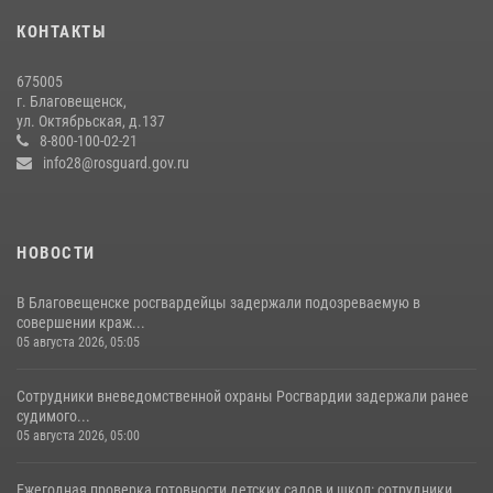
28 июля 2026, 02:00
КОНТАКТЫ
Росгвардейцы рассказали об имеющихся вакансиях на
675005
моноярмарке
г. Благовещенск,
ул. Октябрьская, д.137
13 июля 2026, 03:27
8-800-100-02-21
info28@rosguard.gov.ru
НОВОСТИ
В Благовещенске росгвардейцы задержали подозреваемую в
совершении краж...
05 августа 2026, 05:05
Сотрудники вневедомственной охраны Росгвардии задержали ранее
судимого...
05 августа 2026, 05:00
Ежегодная проверка готовности детских садов и школ: сотрудники