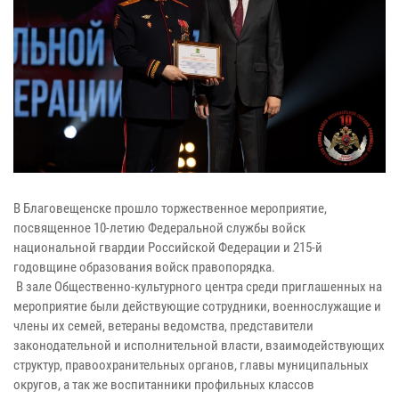
В Благовещенске прошло торжественное мероприятие,
посвященное 10-летию Федеральной службы войск
национальной гвардии Российской Федерации и 215-й
годовщине образования войск правопорядка.
В зале Общественно-культурного центра среди приглашенных на
мероприятие были действующие сотрудники, военнослужащие и
члены их семей, ветераны ведомства, представители
законодательной и исполнительной власти, взаимодействующих
структур, правоохранительных органов, главы муниципальных
округов, а так же воспитанники профильных классов