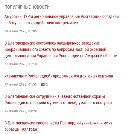
ПОПУЛЯРНЫЕ НОВОСТИ
Итоги работы строевых подразделений вневедомственной охраны
Амурский ЦУР и региональное управление Росгвардии обсудили
Росгвардии Амурской области в период с 20 по 26 июля 2026 года
работу по противодействию экстремизму
27 июля 2026, 06:28
2
20 июля 2026, 01:05
В Хабаровске определили лучших сотрудников вневедомственной
В Благовещенске состоялось расширенное заседание
охраны
Координационного совета по вопросам частной охранной
23 июля 2026, 07:49
8
деятельности при Управлении Росгвардии по Амурской области
Амурчане смогут узнать об условиях поступления на службу в
21 июля 2026, 01:10
подразделения территориального Управления Росгвардии
«Каникулы с Росгвардией» продолжаются для юных амурчан
23 июля 2026, 00:00
17 июля 2026, 01:55
2
В Благовещенске состоялось расширенное заседание
В Благовещенске сотрудники вневедомственной охраны
Координационного совета по вопросам частной охранной
Росгвардии отговорили мужчину от необдуманного поступка
деятельности при Управлении Росгвардии по Амурской области
15 июля 2026, 03:20
21 июля 2026, 01:10
В Благовещенске специалисты Росгвардии уничтожили мину
образца 1937 года