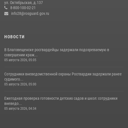
ул. Октябрьская, д.137
23 июля 2026, 07:49
8
8-800-100-02-21
info28@rosguard.gov.ru
НОВОСТИ
В Благовещенске росгвардейцы задержали подозреваемую в
совершении краж...
05 августа 2026, 05:05
Сотрудники вневедомственной охраны Росгвардии задержали ранее
судимого...
05 августа 2026, 05:00
Ежегодная проверка готовности детских садов и школ: сотрудники
вневедо...
05 августа 2026, 04:34