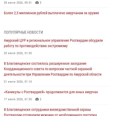
28 июля 2026, 09:01
3
Более 2,5 миллионов рублей выплачено амурчанам за оружие
сданное на возмездной основе
28 июля 2026, 02:00
ПОПУЛЯРНЫЕ НОВОСТИ
Итоги работы строевых подразделений вневедомственной охраны
Амурский ЦУР и региональное управление Росгвардии обсудили
Росгвардии Амурской области в период с 20 по 26 июля 2026 года
работу по противодействию экстремизму
27 июля 2026, 06:28
2
20 июля 2026, 01:05
В Хабаровске определили лучших сотрудников вневедомственной
В Благовещенске состоялось расширенное заседание
охраны
Координационного совета по вопросам частной охранной
23 июля 2026, 07:49
8
деятельности при Управлении Росгвардии по Амурской области
Амурчане смогут узнать об условиях поступления на службу в
21 июля 2026, 01:10
подразделения территориального Управления Росгвардии
«Каникулы с Росгвардией» продолжаются для юных амурчан
23 июля 2026, 00:00
17 июля 2026, 01:55
2
В Благовещенске состоялось расширенное заседание
В Благовещенске сотрудники вневедомственной охраны
Координационного совета по вопросам частной охранной
Росгвардии отговорили мужчину от необдуманного поступка
деятельности при Управлении Росгвардии по Амурской области