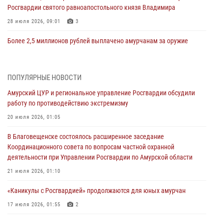
Росгвардии святого равноапостольного князя Владимира
28 июля 2026, 09:01
3
Более 2,5 миллионов рублей выплачено амурчанам за оружие
сданное на возмездной основе
28 июля 2026, 02:00
ПОПУЛЯРНЫЕ НОВОСТИ
Итоги работы строевых подразделений вневедомственной охраны
Амурский ЦУР и региональное управление Росгвардии обсудили
Росгвардии Амурской области в период с 20 по 26 июля 2026 года
работу по противодействию экстремизму
27 июля 2026, 06:28
2
20 июля 2026, 01:05
В Хабаровске определили лучших сотрудников вневедомственной
В Благовещенске состоялось расширенное заседание
охраны
Координационного совета по вопросам частной охранной
23 июля 2026, 07:49
8
деятельности при Управлении Росгвардии по Амурской области
Амурчане смогут узнать об условиях поступления на службу в
21 июля 2026, 01:10
подразделения территориального Управления Росгвардии
«Каникулы с Росгвардией» продолжаются для юных амурчан
23 июля 2026, 00:00
17 июля 2026, 01:55
2
В Благовещенске состоялось расширенное заседание