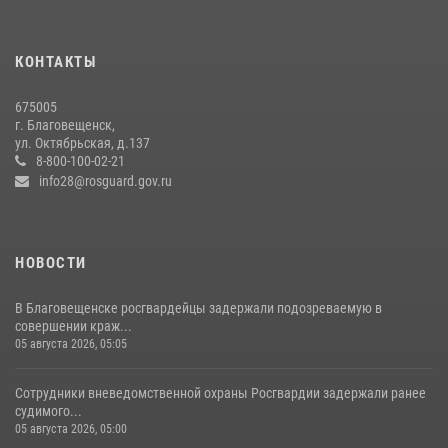
Росгвардейцы рассказали об имеющихся вакансиях на
моноярмарке
13 июля 2026, 03:27
КОНТАКТЫ
В Хабаровске определили лучших сотрудников вневедомственной
675005
охраны
г. Благовещенск,
ул. Октябрьская, д.137
23 июля 2026, 07:49
8
8-800-100-02-21
info28@rosguard.gov.ru
НОВОСТИ
В Благовещенске росгвардейцы задержали подозреваемую в
совершении краж...
05 августа 2026, 05:05
Сотрудники вневедомственной охраны Росгвардии задержали ранее
судимого...
05 августа 2026, 05:00