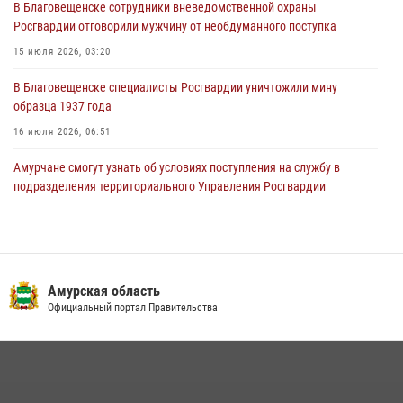
В Благовещенске сотрудники вневедомственной охраны
Координационного совета по вопросам частной охранной
Росгвардии отговорили мужчину от необдуманного поступка
деятельности при Управлении Росгвардии по Амурской области
15 июля 2026, 03:20
21 июля 2026, 01:10
В Благовещенске специалисты Росгвардии уничтожили мину
образца 1937 года
16 июля 2026, 06:51
Амурчане смогут узнать об условиях поступления на службу в
подразделения территориального Управления Росгвардии
23 июля 2026, 00:00
В Благовещенске прошёл молебен в память небесного покровителя
Росгвардии святого равноапостольного князя Владимира
Амурская область
28 июля 2026, 09:01
3
Официальный портал Правительства
Итоги работы строевых подразделений вневедомственной охраны
Росгвардии Амурской области в период с 20 по 26 июля 2026 года
27 июля 2026, 06:28
2