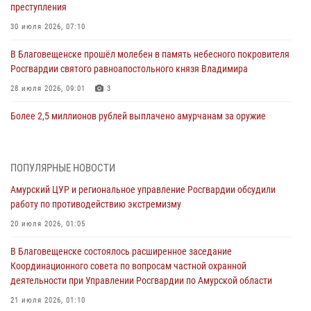
преступления
30 июля 2026, 07:10
В Благовещенске прошёл молебен в память небесного покровителя
Росгвардии святого равноапостольного князя Владимира
28 июля 2026, 09:01
3
Более 2,5 миллионов рублей выплачено амурчанам за оружие
сданное на возмездной основе
28 июля 2026, 02:00
ПОПУЛЯРНЫЕ НОВОСТИ
Итоги работы строевых подразделений вневедомственной охраны
Амурский ЦУР и региональное управление Росгвардии обсудили
Росгвардии Амурской области в период с 20 по 26 июля 2026 года
работу по противодействию экстремизму
27 июля 2026, 06:28
2
20 июля 2026, 01:05
В Хабаровске определили лучших сотрудников вневедомственной
В Благовещенске состоялось расширенное заседание
охраны
Координационного совета по вопросам частной охранной
23 июля 2026, 07:49
8
деятельности при Управлении Росгвардии по Амурской области
Амурчане смогут узнать об условиях поступления на службу в
21 июля 2026, 01:10