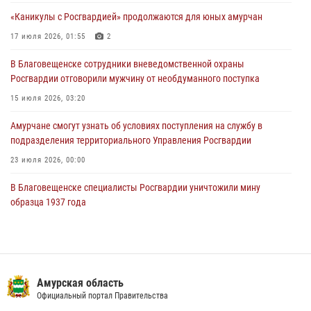
подразделения территориального Управления Росгвардии
«Каникулы с Росгвардией» продолжаются для юных амурчан
23 июля 2026, 00:00
17 июля 2026, 01:55
2
В Благовещенске состоялось расширенное заседание
В Благовещенске сотрудники вневедомственной охраны
Координационного совета по вопросам частной охранной
Росгвардии отговорили мужчину от необдуманного поступка
деятельности при Управлении Росгвардии по Амурской области
15 июля 2026, 03:20
21 июля 2026, 01:10
Амурчане смогут узнать об условиях поступления на службу в
подразделения территориального Управления Росгвардии
23 июля 2026, 00:00
В Благовещенске специалисты Росгвардии уничтожили мину
образца 1937 года
16 июля 2026, 06:51
Итоги работы строевых подразделений вневедомственной охраны
Росгвардии Амурской области в период с 20 по 26 июля 2026 года
Амурская область
27 июля 2026, 06:28
2
Официальный портал Правительства