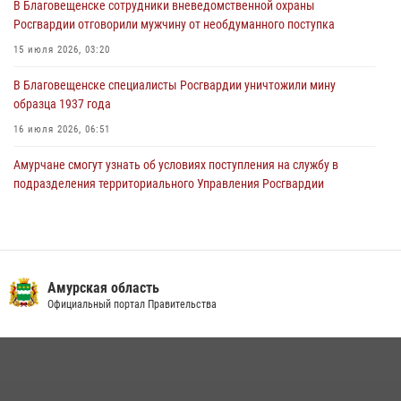
В Благовещенске сотрудники вневедомственной охраны
Координационного совета по вопросам частной охранной
Росгвардии отговорили мужчину от необдуманного поступка
деятельности при Управлении Росгвардии по Амурской области
15 июля 2026, 03:20
21 июля 2026, 01:10
В Благовещенске специалисты Росгвардии уничтожили мину
образца 1937 года
16 июля 2026, 06:51
Амурчане смогут узнать об условиях поступления на службу в
подразделения территориального Управления Росгвардии
23 июля 2026, 00:00
В Благовещенске прошёл молебен в память небесного покровителя
Росгвардии святого равноапостольного князя Владимира
Амурская область
28 июля 2026, 09:01
3
Официальный портал Правительства
Итоги работы строевых подразделений вневедомственной охраны
Росгвардии Амурской области в период с 20 по 26 июля 2026 года
27 июля 2026, 06:28
2