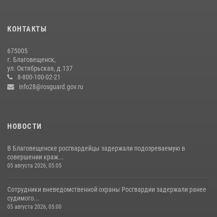
Более 2,5 миллионов рублей выплачено амурчанам за оружие
сданное на возмездной основе
28 июля 2026, 02:00
КОНТАКТЫ
Росгвардейцы рассказали об имеющихся вакансиях на
675005
моноярмарке
г. Благовещенск,
ул. Октябрьская, д.137
13 июля 2026, 03:27
8-800-100-02-21
info28@rosguard.gov.ru
НОВОСТИ
В Благовещенске росгвардейцы задержали подозреваемую в
совершении краж...
05 августа 2026, 05:05
Сотрудники вневедомственной охраны Росгвардии задержали ранее
судимого...
05 августа 2026, 05:00