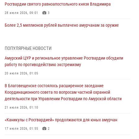
Росгвардии святого равноапостольного князя Владимира
28 июля 2026, 09:01
3
Более 2,5 миллионов рублей выплачено амурчанам за оружие
сданное на возмездной основе
28 июля 2026, 02:00
ПОПУЛЯРНЫЕ НОВОСТИ
Итоги работы строевых подразделений вневедомственной охраны
Амурский ЦУР и региональное управление Росгвардии обсудили
Росгвардии Амурской области в период с 20 по 26 июля 2026 года
работу по противодействию экстремизму
27 июля 2026, 06:28
2
20 июля 2026, 01:05
В Хабаровске определили лучших сотрудников вневедомственной
В Благовещенске состоялось расширенное заседание
охраны
Координационного совета по вопросам частной охранной
23 июля 2026, 07:49
8
деятельности при Управлении Росгвардии по Амурской области
Амурчане смогут узнать об условиях поступления на службу в
21 июля 2026, 01:10
подразделения территориального Управления Росгвардии
«Каникулы с Росгвардией» продолжаются для юных амурчан
23 июля 2026, 00:00
17 июля 2026, 01:55
2
В Благовещенске состоялось расширенное заседание