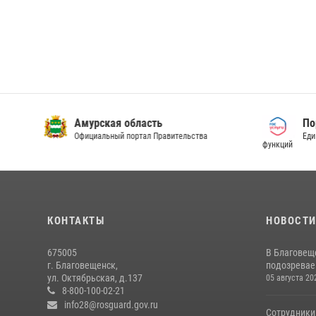
Амурская область
По
Официальный портал Правительства
Еди
функций
КОНТАКТЫ
НОВОСТ
675005
В Благовещ
г. Благовещенск,
подозревае
ул. Октябрьская, д.137
05 августа 20
8-800-100-02-21
info28@rosguard.gov.ru
Сотрудники