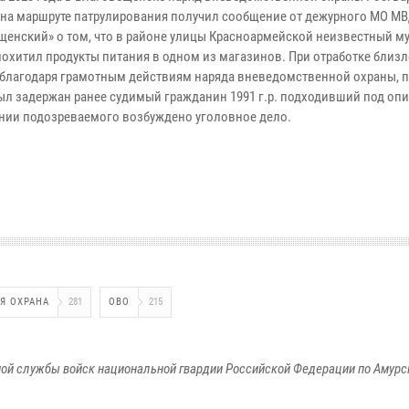
 на маршруте патрулирования получил сообщение от дежурного МО М
щенский» о том, что в районе улицы Красноармейской неизвестный м
похитил продукты питания в одном из магазинов. При отработке бли
 благодаря грамотным действиям наряда вневедомственной охраны, 
ыл задержан ранее судимый гражданин 1991 г.р. подходивший под опи
нии подозреваемого возбуждено уголовное дело.
Я ОХРАНА
281
ОВО
215
ой службы войск национальной гвардии Российской Федерации по Амурс