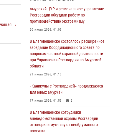
Более 2,5 миллионов рублей выплачено
Амурский ЦУР и региональное управление
амурчанам за оружие сданное на возмездной
Росгвардии обсудили работу по
основе
противодействию экстремизму
ующая →
28 июля 2026, 02:00
20 июля 2026, 01:05
Итоги работы строевых подразделений
В Благовещенске состоялось расширенное
вневедомственной охраны Росгвардии
заседание Координационного совета по
Амурской области в период с 20 по 26 июля
вопросам частной охранной деятельности
2026 года
при Управлении Росгвардии по Амурской
области
27 июля 2026, 06:28
2
21 июля 2026, 01:10
В Хабаровске определили лучших
сотрудников вневедомственной охраны
«Каникулы с Росгвардией» продолжаются
для юных амурчан
23 июля 2026, 07:49
8
17 июля 2026, 01:55
2
Амурчане смогут узнать об условиях
поступления на службу в подразделения
В Благовещенске сотрудники
территориального Управления Росгвардии
вневедомственной охраны Росгвардии
отговорили мужчину от необдуманного
23 июля 2026, 00:00
поступка