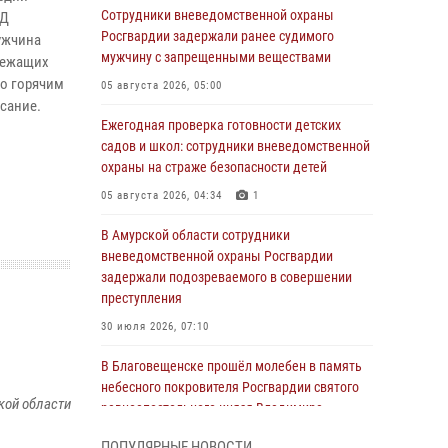
Сотрудники вневедомственной охраны
ВД
Росгвардии задержали ранее судимого
ужчина
мужчину с запрещенными веществами
злежащих
по горячим
05 августа 2026, 05:00
сание.
Ежегодная проверка готовности детских
садов и школ: сотрудники вневедомственной
охраны на страже безопасности детей
05 августа 2026, 04:34
1
В Амурской области сотрудники
вневедомственной охраны Росгвардии
задержали подозреваемого в совершении
преступления
30 июля 2026, 07:10
В Благовещенске прошёл молебен в память
небесного покровителя Росгвардии святого
кой области
равноапостольного князя Владимира
28 июля 2026, 09:01
3
ПОПУЛЯРНЫЕ НОВОСТИ