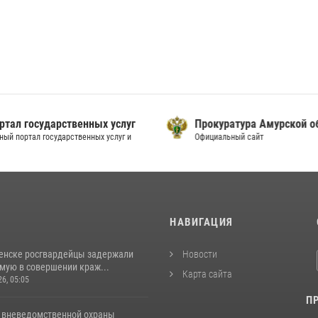
ртал государственных услуг
Прокуратура Амурской о
ный портал государственных услуг и
Официальный сайт
И
НАВИГАЦИЯ
енске росгвардейцы задержали
Новости
мую в совершении краж...
Карта сайта
26, 05:05
П
 вневедомственной охраны