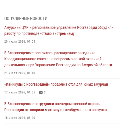
сданное на возмездной основе
28 июля 2026, 02:00
ПОПУЛЯРНЫЕ НОВОСТИ
Итоги работы строевых подразделений вневедомственной охраны
Амурский ЦУР и региональное управление Росгвардии обсудили
Росгвардии Амурской области в период с 20 по 26 июля 2026 года
работу по противодействию экстремизму
27 июля 2026, 06:28
2
20 июля 2026, 01:05
В Хабаровске определили лучших сотрудников вневедомственной
В Благовещенске состоялось расширенное заседание
охраны
Координационного совета по вопросам частной охранной
23 июля 2026, 07:49
8
деятельности при Управлении Росгвардии по Амурской области
Амурчане смогут узнать об условиях поступления на службу в
21 июля 2026, 01:10
подразделения территориального Управления Росгвардии
«Каникулы с Росгвардией» продолжаются для юных амурчан
23 июля 2026, 00:00
17 июля 2026, 01:55
2
В Благовещенске состоялось расширенное заседание
В Благовещенске сотрудники вневедомственной охраны
Координационного совета по вопросам частной охранной
Росгвардии отговорили мужчину от необдуманного поступка
деятельности при Управлении Росгвардии по Амурской области
15 июля 2026, 03:20
21 июля 2026, 01:10