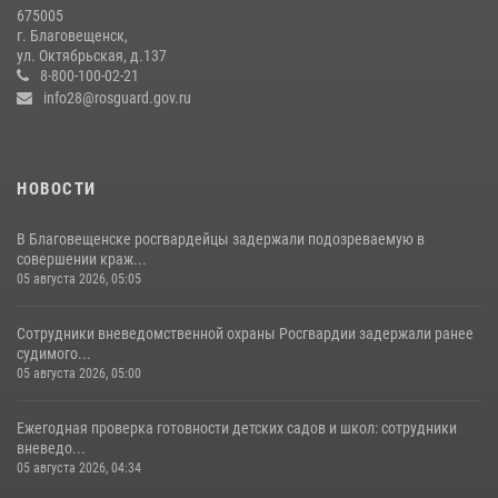
Росгвардейцы рассказали об имеющихся вакансиях на
675005
моноярмарке
г. Благовещенск,
ул. Октябрьская, д.137
13 июля 2026, 03:27
8-800-100-02-21
info28@rosguard.gov.ru
НОВОСТИ
В Благовещенске росгвардейцы задержали подозреваемую в
совершении краж...
05 августа 2026, 05:05
Сотрудники вневедомственной охраны Росгвардии задержали ранее
судимого...
05 августа 2026, 05:00
Ежегодная проверка готовности детских садов и школ: сотрудники
вневедо...
05 августа 2026, 04:34