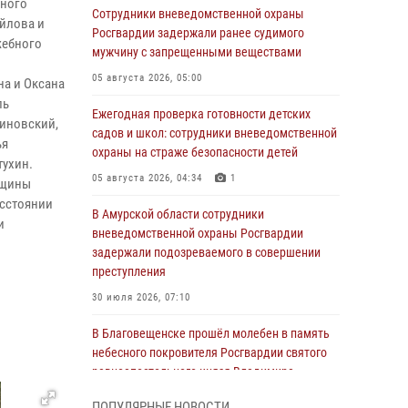
ьного
Сотрудники вневедомственной охраны
айлова и
Росгвардии задержали ранее судимого
жебного
мужчину с запрещенными веществами
05 августа 2026, 05:00
на и Оксана
ль
Ежегодная проверка готовности детских
линовский,
садов и школ: сотрудники вневедомственной
ья
охраны на страже безопасности детей
тухин.
05 августа 2026, 04:34
1
нщины
асстоянии
В Амурской области сотрудники
и
вневедомственной охраны Росгвардии
задержали подозреваемого в совершении
преступления
30 июля 2026, 07:10
В Благовещенске прошёл молебен в память
небесного покровителя Росгвардии святого
равноапостольного князя Владимира
28 июля 2026, 09:01
3
ПОПУЛЯРНЫЕ НОВОСТИ