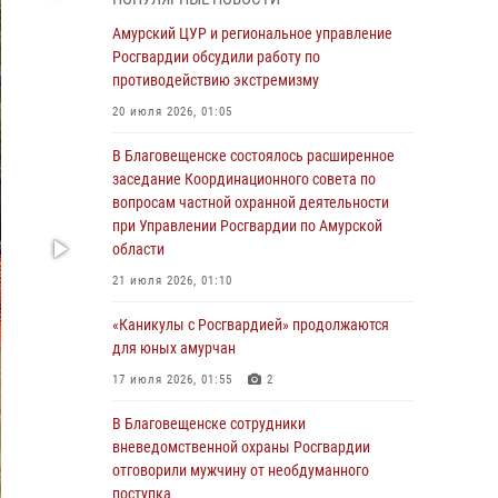
Более 2,5 миллионов рублей выплачено
Амурский ЦУР и региональное управление
амурчанам за оружие сданное на возмездной
Росгвардии обсудили работу по
основе
противодействию экстремизму
28 июля 2026, 02:00
20 июля 2026, 01:05
Итоги работы строевых подразделений
В Благовещенске состоялось расширенное
вневедомственной охраны Росгвардии
заседание Координационного совета по
Амурской области в период с 20 по 26 июля
вопросам частной охранной деятельности
2026 года
при Управлении Росгвардии по Амурской
области
27 июля 2026, 06:28
2
21 июля 2026, 01:10
В Хабаровске определили лучших
сотрудников вневедомственной охраны
«Каникулы с Росгвардией» продолжаются
для юных амурчан
23 июля 2026, 07:49
8
17 июля 2026, 01:55
2
Амурчане смогут узнать об условиях
поступления на службу в подразделения
В Благовещенске сотрудники
территориального Управления Росгвардии
вневедомственной охраны Росгвардии
отговорили мужчину от необдуманного
23 июля 2026, 00:00
поступка