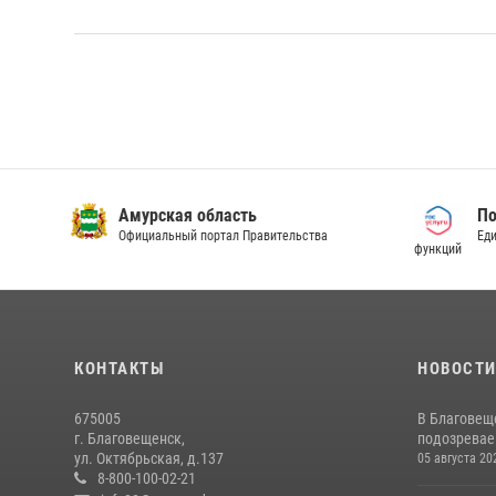
Амурская область
По
Официальный портал Правительства
Еди
функций
КОНТАКТЫ
НОВОСТ
675005
В Благовещ
г. Благовещенск,
подозревае
ул. Октябрьская, д.137
05 августа 20
8-800-100-02-21