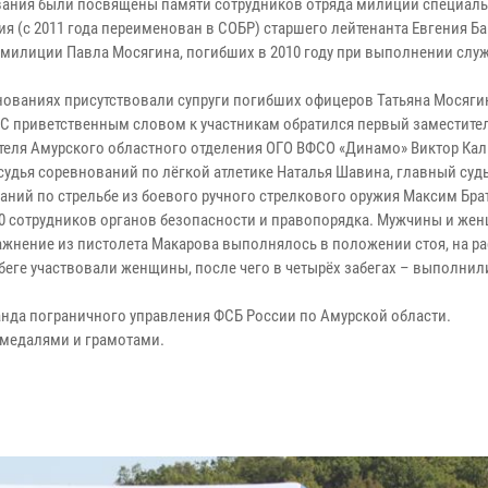
ания были посвящены памяти сотрудников отряда милиции специал
ия (с 2011 года переименован в СОБР) старшего лейтенанта Евгения Б
 милиции Павла Мосягина, погибших в 2010 году при выполнении слу
нованиях присутствовали супруги погибших офицеров Татьяна Мосяги
 С приветственным словом к участникам обратился первый заместите
теля Амурского областного отделения ОГО ВФСО «Динамо» Виктор Ка
судья соревнований по лёгкой атлетике Наталья Шавина, главный суд
аний по стрельбе из боевого ручного стрелкового оружия Максим Бра
 80 сотрудников органов безопасности и правопорядка. Мужчины и же
ажнение из пистолета Макарова выполнялось в положении стоя, на р
абеге участвовали женщины, после чего в четырёх забегах – выполнил
анда пограничного управления ФСБ России по Амурской области.
 медалями и грамотами.