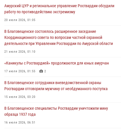
Итоги работы строевых подразделений вневедомственной охраны
Амурский ЦУР и региональное управление Росгвардии обсудили
Росгвардии Амурской области в период с 20 по 26 июля 2026 года
работу по противодействию экстремизму
27 июля 2026, 06:28
2
20 июля 2026, 01:05
В Хабаровске определили лучших сотрудников вневедомственной
В Благовещенске состоялось расширенное заседание
охраны
Координационного совета по вопросам частной охранной
23 июля 2026, 07:49
8
деятельности при Управлении Росгвардии по Амурской области
Амурчане смогут узнать об условиях поступления на службу в
21 июля 2026, 01:10
подразделения территориального Управления Росгвардии
«Каникулы с Росгвардией» продолжаются для юных амурчан
23 июля 2026, 00:00
17 июля 2026, 01:55
2
В Благовещенске состоялось расширенное заседание
В Благовещенске сотрудники вневедомственной охраны
Координационного совета по вопросам частной охранной
Росгвардии отговорили мужчину от необдуманного поступка
деятельности при Управлении Росгвардии по Амурской области
15 июля 2026, 03:20
21 июля 2026, 01:10
В Благовещенске специалисты Росгвардии уничтожили мину
образца 1937 года
16 июля 2026, 06:51