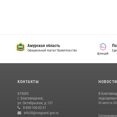
Амурская область
По
Официальный портал Правительства
Еди
функций
КОНТАКТЫ
НОВОСТ
675005
В Благовещ
г. Благовещенск,
подозревае
ул. Октябрьская, д.137
05 августа 20
8-800-100-02-21
info28@rosguard.gov.ru
Сотрудники