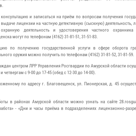
в.
 консультацию и записаться на приём по вопросам получения госуд
о выдаче лицензии на частную детективную (сыскную) деятельность, 
 охранную деятельность и удостоверения частного охранника
нска могут по телефонам (4162) 31-81-51, 31-51-83.
цию по получению государственной услуги в сфере оборота гр
ьного оружия можно получить по телефонам (4162) 31-81-52, 31-81-59.
аждан центром ЛРР Управления Росгвардии по Амурской области осу
 четвергам с 9-00 до 17-45 (обед с 12-30 до 14-00).
женному по адресу г. Благовещенск, ул. Пионерская, д. 45 осущес
оты в районах Амурской области можно узнать на сайте 28.rosguar
 работа» - «Дни и часы приёма в подразделениях лицензионно-разр