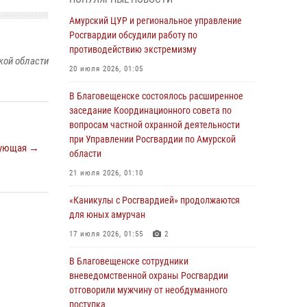
Более 2,5 миллионов рублей выплачено
Амурский ЦУР и региональное управление
амурчанам за оружие сданное на возмездной
Росгвардии обсудили работу по
основе
противодействию экстремизму
кой области
28 июля 2026, 02:00
20 июля 2026, 01:05
Итоги работы строевых подразделений
В Благовещенске состоялось расширенное
вневедомственной охраны Росгвардии
заседание Координационного совета по
Амурской области в период с 20 по 26 июля
вопросам частной охранной деятельности
2026 года
при Управлении Росгвардии по Амурской
ующая →
области
27 июля 2026, 06:28
2
21 июля 2026, 01:10
В Хабаровске определили лучших
сотрудников вневедомственной охраны
«Каникулы с Росгвардией» продолжаются
для юных амурчан
23 июля 2026, 07:49
8
17 июля 2026, 01:55
2
Амурчане смогут узнать об условиях
поступления на службу в подразделения
В Благовещенске сотрудники
территориального Управления Росгвардии
вневедомственной охраны Росгвардии
отговорили мужчину от необдуманного
23 июля 2026, 00:00
поступка