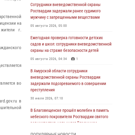
Сотрудники вневедомственной охраны
Росгвардии задержали ранее судимого
арственной
мужчину с запрещенными веществами
лицензии на
05 августа 2026, 05:00
 жители г.
Ежегодная проверка готовности детских
садов и школ: сотрудники вневедомственной
ажданского
охраны на страже безопасности детей
05 августа 2026, 04:34
1
ществляется
В Амурской области сотрудники
вневедомственной охраны Росгвардии
твляется во
задержали подозреваемого в совершении
преступления
30 июля 2026, 07:10
d.gov.ru в
ешительной
В Благовещенске прошёл молебен в память
небесного покровителя Росгвардии святого
равноапостольного князя Владимира
28 июля 2026, 09:01
3
ПОПУЛЯРНЫЕ НОВОСТИ