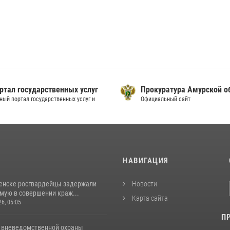
ртал государственных услуг
Прокуратура Амурской о
ный портал государственных услуг и
Официальный сайт
И
НАВИГАЦИЯ
енске росгвардейцы задержали
Новости
мую в совершении краж...
Карта сайта
26, 05:05
П
 вневедомственной охраны