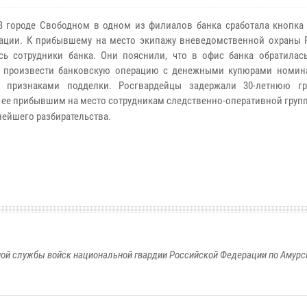
В городе Свободном в одном из филиалов банка сработала кнопка
ации. К прибывшему на место экипажу вневедомственной охраны 
сь сотрудники банка. Они пояснили, что в офис банка обратилас
ь произвести банковскую операцию с денежными купюрами номи
с признаками подделки. Росгвардейцы задержали 30-летнюю г
 ее прибывшим на место сотрудникам следственно-оперативной груп
нейшего разбирательства.
ой службы войск национальной гвардии Российской Федерации по Амурс