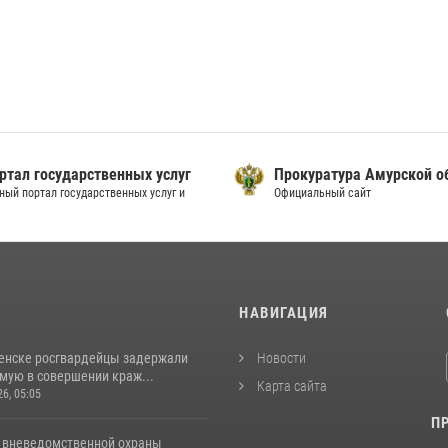
ртал государственных услуг
Прокуратура Амурской о
ный портал государственных услуг и
Официальный сайт
И
НАВИГАЦИЯ
енске росгвардейцы задержали
Новости
мую в совершении краж...
Карта сайта
26, 05:05
П
 вневедомственной охраны