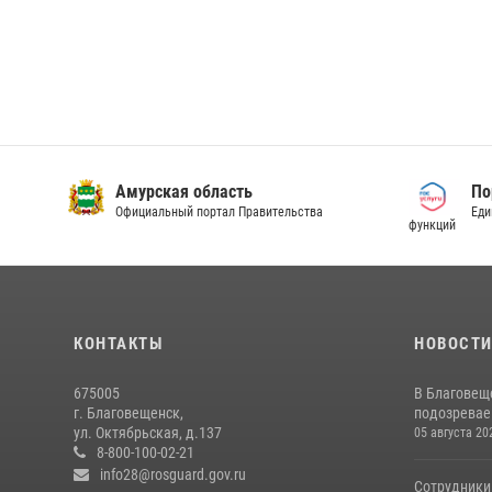
Амурская область
По
Официальный портал Правительства
Еди
функций
КОНТАКТЫ
НОВОСТ
675005
В Благовещ
г. Благовещенск,
подозревае
ул. Октябрьская, д.137
05 августа 20
8-800-100-02-21
info28@rosguard.gov.ru
Сотрудники