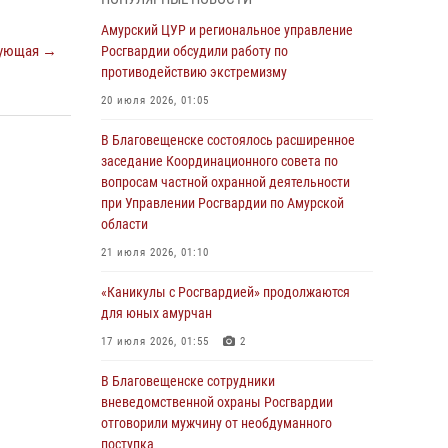
Более 2,5 миллионов рублей выплачено
Амурский ЦУР и региональное управление
амурчанам за оружие сданное на возмездной
ующая →
Росгвардии обсудили работу по
основе
противодействию экстремизму
28 июля 2026, 02:00
20 июля 2026, 01:05
Итоги работы строевых подразделений
В Благовещенске состоялось расширенное
вневедомственной охраны Росгвардии
заседание Координационного совета по
Амурской области в период с 20 по 26 июля
вопросам частной охранной деятельности
2026 года
при Управлении Росгвардии по Амурской
области
27 июля 2026, 06:28
2
21 июля 2026, 01:10
В Хабаровске определили лучших
сотрудников вневедомственной охраны
«Каникулы с Росгвардией» продолжаются
для юных амурчан
23 июля 2026, 07:49
8
17 июля 2026, 01:55
2
Амурчане смогут узнать об условиях
поступления на службу в подразделения
В Благовещенске сотрудники
территориального Управления Росгвардии
вневедомственной охраны Росгвардии
отговорили мужчину от необдуманного
23 июля 2026, 00:00
поступка