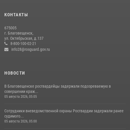
моноярмарке
13 июля 2026, 03:27
КОНТАКТЫ
Более 2,5 миллионов рублей выплачено амурчанам за оружие
675005
сданное на возмездной основе
г. Благовещенск,
ул. Октябрьская, д.137
28 июля 2026, 02:00
8-800-100-02-21
info28@rosguard.gov.ru
НОВОСТИ
В Благовещенске росгвардейцы задержали подозреваемую в
совершении краж...
05 августа 2026, 05:05
Сотрудники вневедомственной охраны Росгвардии задержали ранее
судимого...
05 августа 2026, 05:00