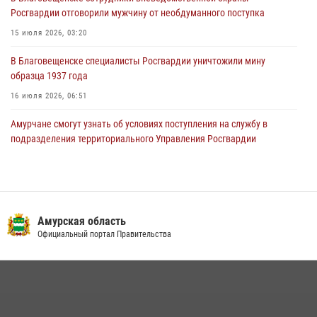
Координационного совета по вопросам частной охранной
Росгвардии отговорили мужчину от необдуманного поступка
деятельности при Управлении Росгвардии по Амурской области
15 июля 2026, 03:20
21 июля 2026, 01:10
В Благовещенске специалисты Росгвардии уничтожили мину
образца 1937 года
16 июля 2026, 06:51
Амурчане смогут узнать об условиях поступления на службу в
подразделения территориального Управления Росгвардии
23 июля 2026, 00:00
В Благовещенске прошёл молебен в память небесного покровителя
Росгвардии святого равноапостольного князя Владимира
Амурская область
28 июля 2026, 09:01
3
Официальный портал Правительства
Итоги работы строевых подразделений вневедомственной охраны
Росгвардии Амурской области в период с 20 по 26 июля 2026 года
27 июля 2026, 06:28
2
Росгвардейцы рассказали об имеющихся вакансиях на