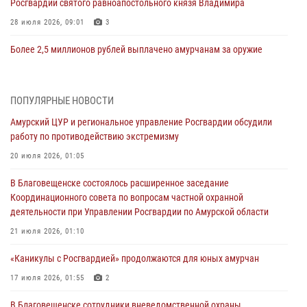
Росгвардии святого равноапостольного князя Владимира
28 июля 2026, 09:01
3
Более 2,5 миллионов рублей выплачено амурчанам за оружие
сданное на возмездной основе
28 июля 2026, 02:00
ПОПУЛЯРНЫЕ НОВОСТИ
Итоги работы строевых подразделений вневедомственной охраны
Амурский ЦУР и региональное управление Росгвардии обсудили
Росгвардии Амурской области в период с 20 по 26 июля 2026 года
работу по противодействию экстремизму
27 июля 2026, 06:28
2
20 июля 2026, 01:05
В Хабаровске определили лучших сотрудников вневедомственной
В Благовещенске состоялось расширенное заседание
охраны
Координационного совета по вопросам частной охранной
23 июля 2026, 07:49
8
деятельности при Управлении Росгвардии по Амурской области
Амурчане смогут узнать об условиях поступления на службу в
21 июля 2026, 01:10
подразделения территориального Управления Росгвардии
«Каникулы с Росгвардией» продолжаются для юных амурчан
23 июля 2026, 00:00
17 июля 2026, 01:55
2
В Благовещенске состоялось расширенное заседание
В Благовещенске сотрудники вневедомственной охраны