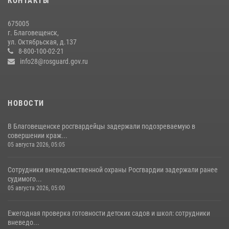
КОНТАКТЫ
В Хабаровске определили лучших сотрудников вневедомственной
675005
охраны
г. Благовещенск,
ул. Октябрьская, д.137
23 июля 2026, 07:49
8
8-800-100-02-21
info28@rosguard.gov.ru
НОВОСТИ
В Благовещенске росгвардейцы задержали подозреваемую в
совершении краж...
05 августа 2026, 05:05
Сотрудники вневедомственной охраны Росгвардии задержали ранее
судимого...
05 августа 2026, 05:00
Ежегодная проверка готовности детских садов и школ: сотрудники
вневедо...