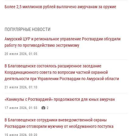
Более 2,5 миллионов рублей выплачено амурчанам за оружие
сданное на возмездной основе
28 июля 2026, 02:00
ПОПУЛЯРНЫЕ НОВОСТИ
Итоги работы строевых подразделений вневедомственной охраны
Амурский ЦУР и региональное управление Росгвардии обсудили
Росгвардии Амурской области в период с 20 по 26 июля 2026 года
работу по противодействию экстремизму
27 июля 2026, 06:28
2
20 июля 2026, 01:05
В Хабаровске определили лучших сотрудников вневедомственной
В Благовещенске состоялось расширенное заседание
охраны
Координационного совета по вопросам частной охранной
23 июля 2026, 07:49
8
деятельности при Управлении Росгвардии по Амурской области
Амурчане смогут узнать об условиях поступления на службу в
21 июля 2026, 01:10
подразделения территориального Управления Росгвардии
«Каникулы с Росгвардией» продолжаются для юных амурчан
23 июля 2026, 00:00
17 июля 2026, 01:55
2
В Благовещенске состоялось расширенное заседание
В Благовещенске сотрудники вневедомственной охраны
Координационного совета по вопросам частной охранной
Росгвардии отговорили мужчину от необдуманного поступка
деятельности при Управлении Росгвардии по Амурской области
15 июля 2026, 03:20