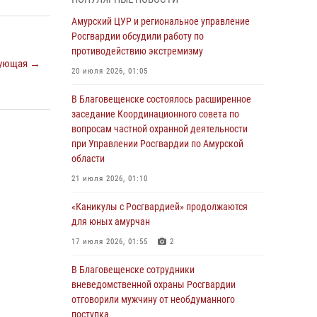
Более 2,5 миллионов рублей выплачено
Амурский ЦУР и региональное управление
амурчанам за оружие сданное на возмездной
Росгвардии обсудили работу по
основе
противодействию экстремизму
ующая →
28 июля 2026, 02:00
20 июля 2026, 01:05
Итоги работы строевых подразделений
В Благовещенске состоялось расширенное
вневедомственной охраны Росгвардии
заседание Координационного совета по
Амурской области в период с 20 по 26 июля
вопросам частной охранной деятельности
2026 года
при Управлении Росгвардии по Амурской
области
27 июля 2026, 06:28
2
21 июля 2026, 01:10
В Хабаровске определили лучших
сотрудников вневедомственной охраны
«Каникулы с Росгвардией» продолжаются
для юных амурчан
23 июля 2026, 07:49
8
17 июля 2026, 01:55
2
Амурчане смогут узнать об условиях
поступления на службу в подразделения
В Благовещенске сотрудники
территориального Управления Росгвардии
вневедомственной охраны Росгвардии
отговорили мужчину от необдуманного
23 июля 2026, 00:00
поступка