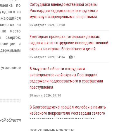
Сотрудники вневедомственной охраны
лаевка по
Росгвардии задержали ранее судимого
у одного из
мужчину с запрещенными веществами
лижающийся
свёрток на
05 августа 2026, 05:00
 на место
Ежегодная проверка готовности детских
 сверток,
садов и школ: сотрудники вневедомственной
полиции и
охраны на страже безопасности детей
 содержимым
05 августа 2026, 04:34
1
 уголовное
В Амурской области сотрудники
вневедомственной охраны Росгвардии
задержали подозреваемого в совершении
преступления
30 июля 2026, 07:10
В Благовещенске прошёл молебен в память
небесного покровителя Росгвардии святого
равноапостольного князя Владимира
кой области
28 июля 2026, 09:01
3
ПОПУЛЯРНЫЕ НОВОСТИ