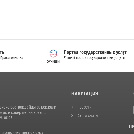
ская область
Портал государственн
альный портал Правительства
Единый портал государственны
функций
И
НАВИГАЦИЯ
енске росгвардейцы задержали
Новости
мую в совершении краж...
Карта сайта
26, 05:05
П
 вневедомственной охраны