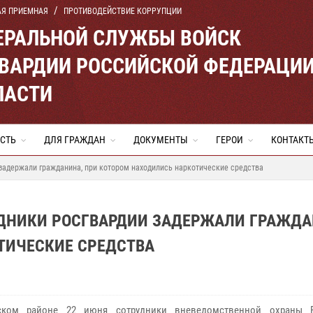
АЯ ПРИЕМНАЯ
ПРОТИВОДЕЙСТВИЕ КОРРУПЦИИ
ЕРАЛЬНОЙ СЛУЖБЫ ВОЙСК
ВАРДИИ РОССИЙСКОЙ ФЕДЕРАЦИ
ЛАСТИ
СТЬ
ДЛЯ ГРАЖДАН
ДОКУМЕНТЫ
ГЕРОИ
КОНТАКТ
задержали гражданина, при котором находились наркотические средства
УДНИКИ РОСГВАРДИИ ЗАДЕРЖАЛИ ГРАЖДА
ТИЧЕСКИЕ СРЕДСТВА
ском районе 22 июня сотрудники вневедомственной охраны Р