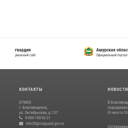
Росгвардия
Амур
Официальный сайт
Офици
КОНТАКТЫ
НОВОСТ
675005
В Благовещ
г. Благовещенск,
подозревае
ул. Октябрьская, д.137
05 августа 20
8-800-100-02-21
info28@rosguard.gov.ru
Сотрудники