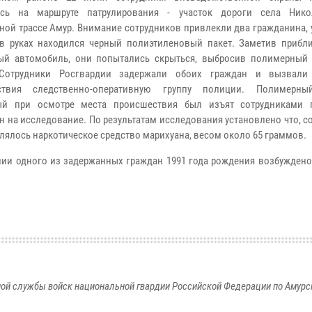
ись на маршруте патрулирования - участок дороги села Нико
ной трассе Амур. Внимание сотрудников привлекли два гражданина, 
в руках находился черный полиэтиленовый пакет. Заметив приб
ый автомобиль, они попытались скрыться, выбросив полимерный 
Сотрудники Росгвардии задержали обоих граждан и вызвали
ствия следственно-оперативную группу полиции. Полимерный
ый при осмотре места происшествия был изъят сотрудниками 
н на исследование. По результатам исследования установлено что,
влялось наркотическое средство марихуана, весом около 65 граммов.
ии одного из задержанных граждан 1991 года рождения возбуждено
ой службы войск национальной гвардии Российской Федерации по Амурс