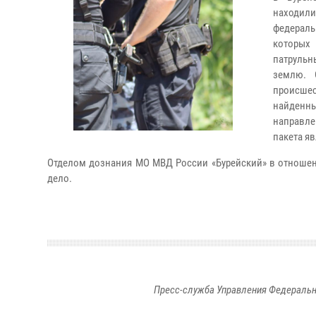
находил
федераль
которых 
патрульн
землю. 
происше
найденн
направле
пакета я
Отделом дознания МО МВД России «Бурейский» в отношен
дело.
Пресс-служба Управления Федеральн