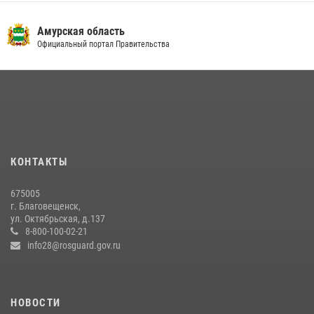
Росгвардии святого равноапостольного князя Владимира
Амурская область
28 июля 2026, 09:01
3
Официальный портал Правительства
Итоги работы строевых подразделений вневедомственной охраны
Росгвардии Амурской области в период с 20 по 26 июля 2026 года
27 июля 2026, 06:28
2
Росгвардейцы рассказали об имеющихся вакансиях на
моноярмарке
13 июля 2026, 03:27
КОНТАКТЫ
Более 2,5 миллионов рублей выплачено амурчанам за оружие
675005
сданное на возмездной основе
г. Благовещенск,
ул. Октябрьская, д.137
28 июля 2026, 02:00
8-800-100-02-21
info28@rosguard.gov.ru
НОВОСТИ