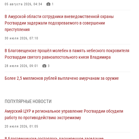
05 августа 2026, 04:34
1
В Амурской области сотрудники вневедомственной охраны
Росгвардии задержали подозреваемого в совершении
преступления
30 июля 2026, 07:10
В Благовещенске прошёл молебен в память небесного покровителя
Росгвардии святого равноапостольного князя Владимира
28 июля 2026, 09:01
3
Более 2,5 миллионов рублей выплачено амурчанам за оружие
сданное на возмездной основе
28 июля 2026, 02:00
ПОПУЛЯРНЫЕ НОВОСТИ
Итоги работы строевых подразделений вневедомственной охраны
Амурский ЦУР и региональное управление Росгвардии обсудили
Росгвардии Амурской области в период с 20 по 26 июля 2026 года
работу по противодействию экстремизму
27 июля 2026, 06:28
2
20 июля 2026, 01:05
В Хабаровске определили лучших сотрудников вневедомственной
В Благовещенске состоялось расширенное заседание