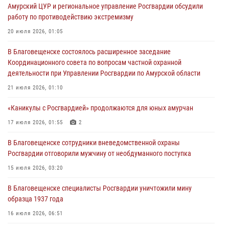
Амурский ЦУР и региональное управление Росгвардии обсудили
Росгвардии Амурской области в период с 20 по 26 июля 2026 года
работу по противодействию экстремизму
27 июля 2026, 06:28
2
20 июля 2026, 01:05
В Хабаровске определили лучших сотрудников вневедомственной
В Благовещенске состоялось расширенное заседание
охраны
Координационного совета по вопросам частной охранной
23 июля 2026, 07:49
8
деятельности при Управлении Росгвардии по Амурской области
Амурчане смогут узнать об условиях поступления на службу в
21 июля 2026, 01:10
подразделения территориального Управления Росгвардии
«Каникулы с Росгвардией» продолжаются для юных амурчан
23 июля 2026, 00:00
17 июля 2026, 01:55
2
В Благовещенске состоялось расширенное заседание
В Благовещенске сотрудники вневедомственной охраны
Координационного совета по вопросам частной охранной
Росгвардии отговорили мужчину от необдуманного поступка
деятельности при Управлении Росгвардии по Амурской области
15 июля 2026, 03:20
21 июля 2026, 01:10
В Благовещенске специалисты Росгвардии уничтожили мину
образца 1937 года
16 июля 2026, 06:51