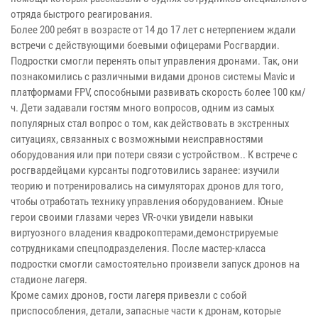
отряда быстрого реагирования.
Более 200 ребят в возрасте от 14 до 17 лет с нетерпением ждали
встречи с действующими боевыми офицерами Росгвардии.
Подростки смогли перенять опыт управления дронами. Так, они
познакомились с различными видами дронов системы Mavic и
платформами FPV, способными развивать скорость более 100 км/
ч. Дети задавали гостям много вопросов, одним из самых
популярных стал вопрос о том, как действовать в экстренных
ситуациях, связанных с возможными неисправностями
оборудования или при потери связи с устройством.. К встрече с
росгвардейцами курсанты подготовились заранее: изучили
теорию и потренировались на симуляторах дронов для того,
чтобы отработать технику управления оборудованием. Юные
герои своими глазами через VR-очки увидели навыки
виртуозного владения квадрокоптерами,демонстрируемые
сотрудниками спецподразделения. После мастер-класса
подростки смогли самостоятельно произвели запуск дронов на
стадионе лагеря.
Кроме самих дронов, гости лагеря привезли с собой
приспособления, детали, запасные части к дронам, которые