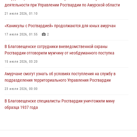
23 июля 2026, 07:49
8
деятельности при Управлении Росгвардии по Амурской области
Амурчане смогут узнать об условиях поступления на службу в
21 июля 2026, 01:10
подразделения территориального Управления Росгвардии
«Каникулы с Росгвардией» продолжаются для юных амурчан
23 июля 2026, 00:00
17 июля 2026, 01:55
2
В Благовещенске состоялось расширенное заседание
В Благовещенске сотрудники вневедомственной охраны
Координационного совета по вопросам частной охранной
Росгвардии отговорили мужчину от необдуманного поступка
деятельности при Управлении Росгвардии по Амурской области
15 июля 2026, 03:20
21 июля 2026, 01:10
Амурчане смогут узнать об условиях поступления на службу в
подразделения территориального Управления Росгвардии
23 июля 2026, 00:00
В Благовещенске специалисты Росгвардии уничтожили мину
образца 1937 года
16 июля 2026, 06:51
Итоги работы строевых подразделений вневедомственной охраны
Росгвардии Амурской области в период с 20 по 26 июля 2026 года