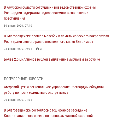
В Амурской области сотрудники вневедомственной охраны
Росгвардии задержали подозреваемого в совершении
преступления
30 июля 2026, 07:10
В Благовещенске прошёл молебен в память небесного покровителя
Росгвардии святого равноапостольного князя Владимира
28 июля 2026, 09:01
3
Более 2,5 миллионов рублей выплачено амурчанам за оружие
сданное на возмездной основе
28 июля 2026, 02:00
ПОПУЛЯРНЫЕ НОВОСТИ
Итоги работы строевых подразделений вневедомственной охраны
Амурский ЦУР и региональное управление Росгвардии обсудили
Росгвардии Амурской области в период с 20 по 26 июля 2026 года
работу по противодействию экстремизму
27 июля 2026, 06:28
2
20 июля 2026, 01:05
В Хабаровске определили лучших сотрудников вневедомственной
В Благовещенске состоялось расширенное заседание
охраны
Координационного совета по вопросам частной охранной