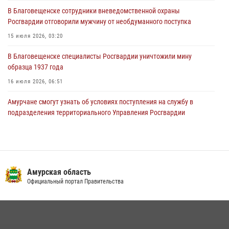
В Благовещенске состоялось расширенное заседание
В Благовещенске сотрудники вневедомственной охраны
Координационного совета по вопросам частной охранной
Росгвардии отговорили мужчину от необдуманного поступка
деятельности при Управлении Росгвардии по Амурской области
15 июля 2026, 03:20
21 июля 2026, 01:10
В Благовещенске специалисты Росгвардии уничтожили мину
образца 1937 года
16 июля 2026, 06:51
Амурчане смогут узнать об условиях поступления на службу в
подразделения территориального Управления Росгвардии
23 июля 2026, 00:00
В Благовещенске прошёл молебен в память небесного покровителя
Росгвардии святого равноапостольного князя Владимира
Амурская область
28 июля 2026, 09:01
3
Официальный портал Правительства
Итоги работы строевых подразделений вневедомственной охраны
Росгвардии Амурской области в период с 20 по 26 июля 2026 года
27 июля 2026, 06:28
2