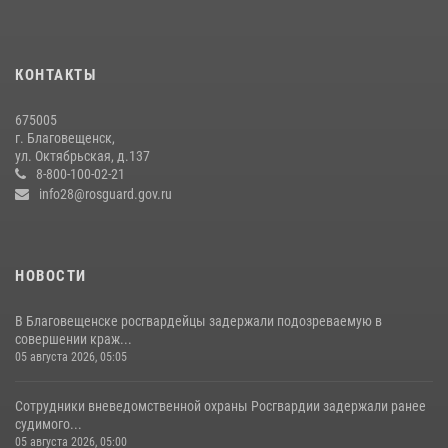
Более 2,5 миллионов рублей выплачено амурчанам за оружие
сданное на возмездной основе
28 июля 2026, 02:00
КОНТАКТЫ
Росгвардейцы рассказали об имеющихся вакансиях на
675005
моноярмарке
г. Благовещенск,
ул. Октябрьская, д.137
13 июля 2026, 03:27
8-800-100-02-21
info28@rosguard.gov.ru
НОВОСТИ
В Благовещенске росгвардейцы задержали подозреваемую в
совершении краж...
05 августа 2026, 05:05
Сотрудники вневедомственной охраны Росгвардии задержали ранее
судимого...
05 августа 2026, 05:00