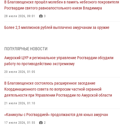
В Благовещенске прошёл молебен в память небесного покровителя
Росгвардии святого равноапостольного князя Владимира
28 июля 2026, 09:01
3
Более 2,5 миллионов рублей выплачено амурчанам за оружие
сданное на возмездной основе
28 июля 2026, 02:00
ПОПУЛЯРНЫЕ НОВОСТИ
Итоги работы строевых подразделений вневедомственной охраны
Амурский ЦУР и региональное управление Росгвардии обсудили
Росгвардии Амурской области в период с 20 по 26 июля 2026 года
работу по противодействию экстремизму
27 июля 2026, 06:28
2
20 июля 2026, 01:05
В Хабаровске определили лучших сотрудников вневедомственной
В Благовещенске состоялось расширенное заседание
охраны
Координационного совета по вопросам частной охранной
23 июля 2026, 07:49
8
деятельности при Управлении Росгвардии по Амурской области
Амурчане смогут узнать об условиях поступления на службу в
21 июля 2026, 01:10
подразделения территориального Управления Росгвардии
«Каникулы с Росгвардией» продолжаются для юных амурчан
23 июля 2026, 00:00
17 июля 2026, 01:55
2