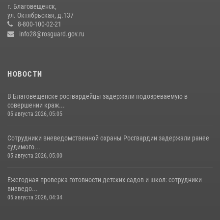
охраны
г. Благовещенск,
ул. Октябрьская, д.137
23 июля 2026, 07:49
8
8-800-100-02-21
info28@rosguard.gov.ru
НОВОСТИ
В Благовещенске росгвардейцы задержали подозреваемую в
совершении краж...
05 августа 2026, 05:05
Сотрудники вневедомственной охраны Росгвардии задержали ранее
судимого...
05 августа 2026, 05:00
Ежегодная проверка готовности детских садов и школ: сотрудники
вневедо...
05 августа 2026, 04:34