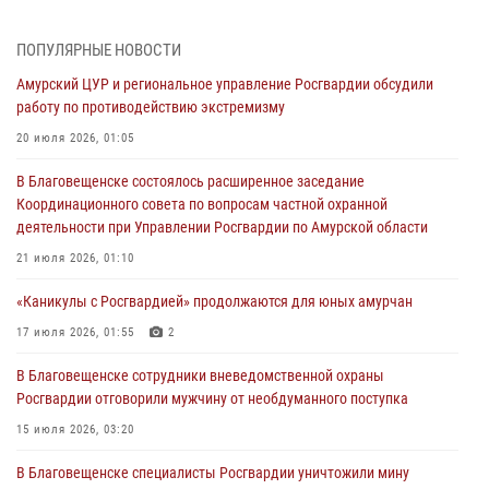
28 июля 2026, 02:00
ПОПУЛЯРНЫЕ НОВОСТИ
Итоги работы строевых подразделений вневедомственной охраны
Амурский ЦУР и региональное управление Росгвардии обсудили
Росгвардии Амурской области в период с 20 по 26 июля 2026 года
работу по противодействию экстремизму
27 июля 2026, 06:28
2
20 июля 2026, 01:05
В Хабаровске определили лучших сотрудников вневедомственной
В Благовещенске состоялось расширенное заседание
охраны
Координационного совета по вопросам частной охранной
23 июля 2026, 07:49
8
деятельности при Управлении Росгвардии по Амурской области
Амурчане смогут узнать об условиях поступления на службу в
21 июля 2026, 01:10
подразделения территориального Управления Росгвардии
«Каникулы с Росгвардией» продолжаются для юных амурчан
23 июля 2026, 00:00
17 июля 2026, 01:55
2
В Благовещенске состоялось расширенное заседание
В Благовещенске сотрудники вневедомственной охраны
Координационного совета по вопросам частной охранной
Росгвардии отговорили мужчину от необдуманного поступка
деятельности при Управлении Росгвардии по Амурской области
15 июля 2026, 03:20
21 июля 2026, 01:10
В Благовещенске специалисты Росгвардии уничтожили мину