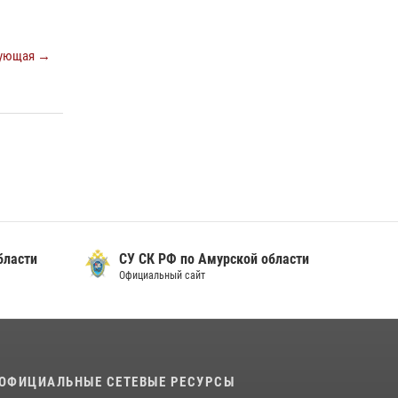
В Благовещенске прошёл молебен в память
небесного покровителя Росгвардии святого
ующая →
равноапостольного князя Владимира
28 июля 2026, 09:01
3
Росгвардейцы рассказали об имеющихся
вакансиях на моноярмарке
13 июля 2026, 03:27
бласти
СУ СК РФ по Амурской области
Официальный сайт
ОФИЦИАЛЬНЫЕ СЕТЕВЫЕ РЕСУРСЫ