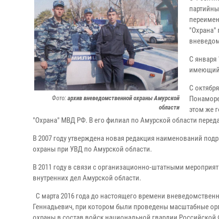
партийны
переимен
"Охрана"
вневедом
С января
имеющий 
С октябр
Фото:
архив вневедомственной охраны Амурской
Понаморе
области
этом же 
"Охрана" МВД РФ. В его филиал по Амурской области перед
В 2007 году утверждена новая редакция наименований под
охраны при УВД по Амурской области.
В 2011 году в связи с организационно-штатными меропри
внутренних дел Амурской области.
С марта 2016 года до настоящего времени вневедомственн
Геннадьевич, при котором были проведены масштабные о
охраны в состав войск национальной гвардии Российской