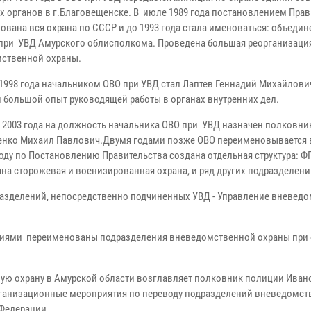
х органов в г.Благовещенске. В июле 1989 года постановлением Прав
ована вся охрана по СССР и до 1993 года стала именоваться: объедин
 при УВД Амурского облисполкома. Проведена большая реорганизаци
ственной охраны.
 1998 года начальником ОВО при УВД стал Лаптев Геннадий Михайлови
большой опыт руководящей работы в органах внутренних дел.
я 2003 года на должность начальника ОВО при УВД назначен полковн
нко Михаил Павлович.Двумя годами позже ОВО переименовывается в
году по Постановлению Правительства создана отдельная структура: Ф
ана сторожевая и военизированная охрана, и ряд других подразделени
разделений, непосредственно подчиненных УВД - Управление вневед
ятиями переименованы подразделения вневедомственной охраны при 
ую охрану в Амурской области возглавляет полковник полиции Иван
рганизационные мероприятия по переводу подразделений вневедомст
 Федерации.