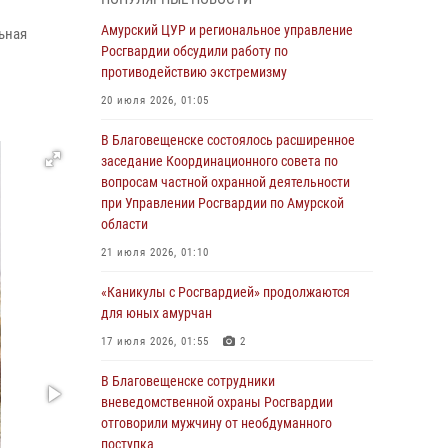
Более 2,5 миллионов рублей выплачено
Амурский ЦУР и региональное управление
ьная
амурчанам за оружие сданное на возмездной
Росгвардии обсудили работу по
основе
противодействию экстремизму
28 июля 2026, 02:00
20 июля 2026, 01:05
Итоги работы строевых подразделений
В Благовещенске состоялось расширенное
вневедомственной охраны Росгвардии
заседание Координационного совета по
Амурской области в период с 20 по 26 июля
вопросам частной охранной деятельности
2026 года
при Управлении Росгвардии по Амурской
области
27 июля 2026, 06:28
2
21 июля 2026, 01:10
В Хабаровске определили лучших
сотрудников вневедомственной охраны
«Каникулы с Росгвардией» продолжаются
для юных амурчан
23 июля 2026, 07:49
8
17 июля 2026, 01:55
2
Амурчане смогут узнать об условиях
поступления на службу в подразделения
В Благовещенске сотрудники
территориального Управления Росгвардии
вневедомственной охраны Росгвардии
отговорили мужчину от необдуманного
23 июля 2026, 00:00
поступка