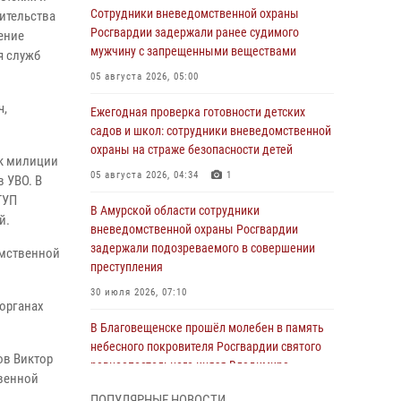
Сотрудники вневедомственной охраны
ительства
Росгвардии задержали ранее судимого
ение
мужчину с запрещенными веществами
я служб
05 августа 2026, 05:00
ч,
Ежегодная проверка готовности детских
садов и школ: сотрудники вневедомственной
охраны на страже безопасности детей
ик милиции
05 августа 2026, 04:34
1
 УВО. В
ГУП
В Амурской области сотрудники
й.
вневедомственной охраны Росгвардии
задержали подозреваемого в совершении
омственной
преступления
30 июля 2026, 07:10
органах
В Благовещенске прошёл молебен в память
небесного покровителя Росгвардии святого
ов Виктор
равноапостольного князя Владимира
венной
28 июля 2026, 09:01
3
ПОПУЛЯРНЫЕ НОВОСТИ